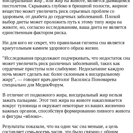
Висцеральный жир , или жир на животе, является дымящимся
пистолетом. Скрываясь глубоко в брюшной полости, жирное
вещество может увеличить риск серьезных проблем со
здоровьем, от диабета до сердечных заболеваний. Плохой
выбор диеты может проложить путь к этому типу жира на
животе, но, согласно исследованиям, ваша диета не является
единственным фактором риска.
Ни для кого не секрет, что правильная гигиена сна является
краеугольным камнем здорового образа жизни.
"Исследования продолжают подчеркивать, что недостаток сна
может увеличить риск различных заболеваний, таких как
сердечные приступы или слабоумие. Недосыпание каждую
ночь может сделать вас более склонным к висцеральному
жиру", — говорит врач-диетолог Василиса Пономарева
специально для МедикФорум.
В отличие от подкожного жира, висцеральный жир нельзя
зажать пальцами. Этот тип жира на животе накапливается
вокруг туловища и окружает некоторые из ваших жизненно
важных органов, способствуя формированию пивного живота
и фигуры «яблоко».
Результаты показали, что на один час сна меньше, а цель
составляет семь-восемь часов, это было связано с общим