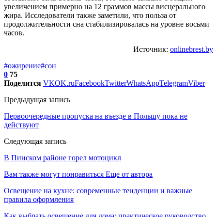
увеличением примерно на 12 граммов массы висцерального
жира. Исследователи также заметили, что польза от
продолжительности сна стабилизировалась на уровне восьми
часов.
Источник:
onlinebrest.by
#ожирение
#сон
0
75
Поделится
VK
OK.ru
Facebook
Twitter
WhatsApp
Telegram
Viber
Предыдущая запись
Первоочередные пропуска на въезде в Польшу пока не
действуют
Следующая запись
В Пинском районе горел мотоцикл
Вам также могут понравиться
Еще от автора
Освещение на кухне: современные тенденции и важные
правила оформления
Как выбрать освещение для дома: практическое руководство