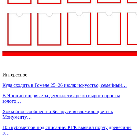
Интересное
Куда сходить в Гомеле 25–26 июля: искусство, семейный…
В Японии впервые за десятилетия резко вырос спрос на
золото…
Хоккейное сообщество Беларуси возложило цветы к
Монументу…
105 кубометров под списание: КГК выявил порчу древесины
в…