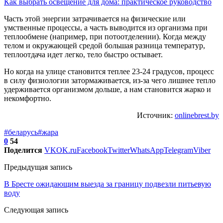
Как выбрать освещение для дома: практическое руководство
Часть этой энергии затрачивается на физические или
умственные процессы, а часть выводится из организма при
теплообмене (например, при потоотделении). Когда между
телом и окружающей средой большая разница температур,
теплоотдача идет легко, тело быстро остывает.
Но когда на улице становится теплее 23-24 градусов, процесс
в силу физиологии затормаживается, из-за чего лишнее тепло
удерживается организмом дольше, а нам становится жарко и
некомфортно.
Источник:
onlinebrest.by
#беларусь
#жара
0
54
Поделится
VK
OK.ru
Facebook
Twitter
WhatsApp
Telegram
Viber
Предыдущая запись
В Бресте ожидающим выезда за границу подвезли питьевую
воду
Следующая запись