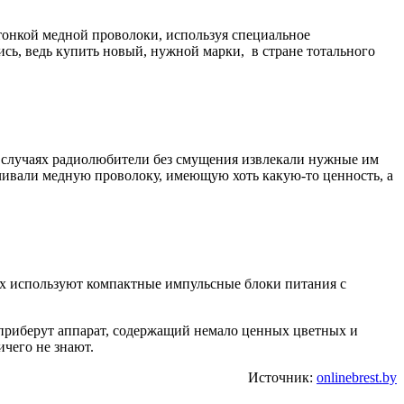
тонкой медной проволоки, используя специальное
сь, ведь купить новый, нужной марки, в стране тотального
х случаях радиолюбители без смущения извлекали нужные им
чивали медную проволоку, имеющую хоть какую-то ценность, а
рах используют компактные импульсные блоки питания с
 приберут аппарат, содержащий немало ценных цветных и
чего не знают.
Источник:
onlinebrest.by