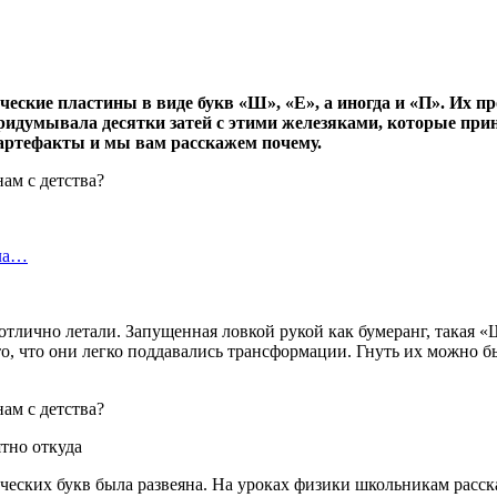
кие пластины в виде букв «Ш», «Е», а иногда и «П». Их про
ридумывала десятки затей с этими железяками, которые прин
 артефакты и мы вам расскажем почему.
ила…
лично летали. Запущенная ловкой рукой как бумеранг, такая «Ш»
, что они легко поддавались трансформации. Гнуть их можно бы
тно откуда
ческих букв была развеяна. На уроках физики школьникам расск