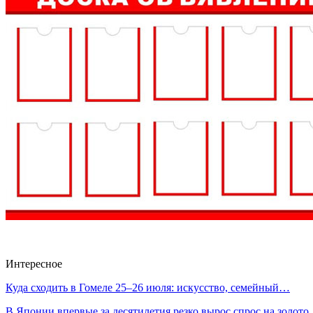
Интересное
Куда сходить в Гомеле 25–26 июля: искусство, семейный…
В Японии впервые за десятилетия резко вырос спрос на золот