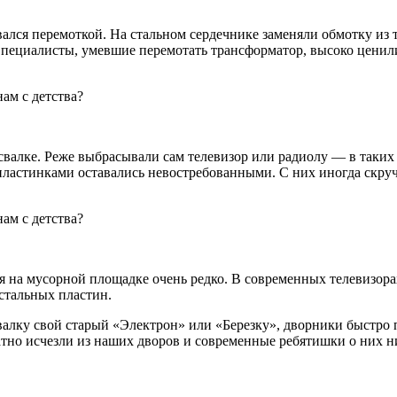
лся перемоткой. На стальном сердечнике заменяли обмотку из 
пециалисты, умевшие перемотать трансформатор, высоко ценили
 свалке. Реже выбрасывали сам телевизор или радиолу — в таки
пластинками оставались невостребованными. С них иногда скру
тся на мусорной площадке очень редко. В современных телевизо
стальных пластин.
свалку свой старый «Электрон» или «Березку», дворники быстро
тно исчезли из наших дворов и современные ребятишки о них ни