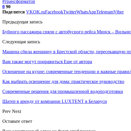
#трансформатор
0
90
Поделится
VK
OK.ru
Facebook
Twitter
WhatsApp
Telegram
Viber
Предыдущая запись
Буйного пассажира сняли с автобусного рейса Минск – Вильню
Следующая запись
Машина сбила женщину в Брестской области, пересекавшую про
Вам также могут понравиться
Еще от автора
Освещение на кухне: современные тенденции и важные прави
Как выбрать освещение для дома: практическое руководство
Современные решения для промышленной водоподготовки
Шатер в аренду от компании LUXTENT в Беларуси
Prev
Next
Оставьте ответ