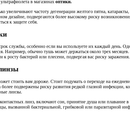
 ультрафиолета в магазинах
оптики.
ько увеличивают частоту дегенерации желтого пятна, катаракты
тном дизайне, подвергаются более высокому риску возникновен
ься к защите себя.
ки
срок службы, особенно если вы используете их каждый день. Од
ия. Например, обычно тушь может держаться около трех месяцев
 к росту бактерий или плесени, подвергая вас риску заражения.
 линзы
может стоить вам дороже. Стоит подумать о переходе на ежеднев
 более подвержены риску развития редкой глазной инфекции, ко
тные линзы.
 контактных линз, включают сон, принятие душа или плавание в
ицы, вызванной бактериальной, грибковой или паразитарной ин