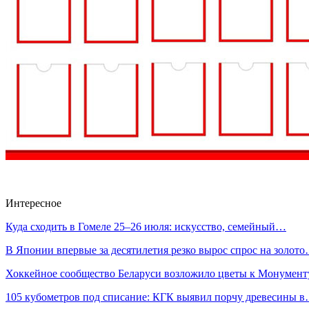
Интересное
Куда сходить в Гомеле 25–26 июля: искусство, семейный…
В Японии впервые за десятилетия резко вырос спрос на золот
Хоккейное сообщество Беларуси возложило цветы к Монумен
105 кубометров под списание: КГК выявил порчу древесины 