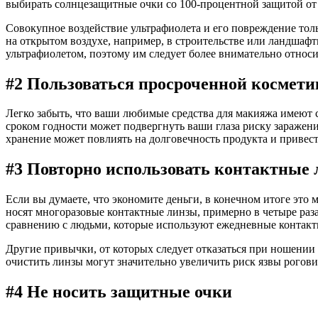
выбирать солнцезащитные очки со 100-процентной защитой от
Совокупное воздействие ультрафиолета и его повреждение тол
на открытом воздухе, например, в строительстве или ландшаф
ультрафиолетом, поэтому им следует более внимательно относит
#2 Пользоваться просроченной космети
Легко забыть, что ваши любимые средства для макияжа имеют 
сроком годности может подвергнуть ваши глаза риску заражен
хранение может повлиять на долговечность продукта и привести
#3 Повторно использовать контактные
Если вы думаете, что экономите деньги, в конечном итоге это 
носят многоразовые контактные линзы, примерно в четыре раза
сравнению с людьми, которые используют ежедневные контак
Другие привычки, от которых следует отказаться при ношении
очистить линзы могут значительно увеличить риск язвы рогов
#4 Не носить защитные очки