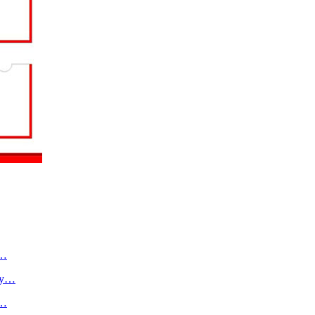
о…
ту…
в…