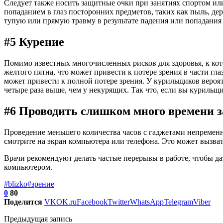
Следует также носить защитные очки при занятиях спортом или
попаданием в глаз посторонних предметов, таких как пыль, де
тупую или прямую травму в результате падения или попадания
#5 Курение
Помимо известных многочисленных рисков для здоровья, к кот
желтого пятна, что может привести к потере зрения в части гл
может привести к полной потере зрения. У курильщиков вероят
четыре раза выше, чем у некурящих. Так что, если вы курильщи
#6 Проводить слишком много времени з
Проведение меньшего количества часов с гаджетами непременн
смотрите на экран компьютера или телефона. Это может вызвать
Врачи рекомендуют делать частые перерывы в работе, чтобы да
компьютером.
#blizko
#зрение
0
80
Поделится
VK
OK.ru
Facebook
Twitter
WhatsApp
Telegram
Viber
Предыдущая запись