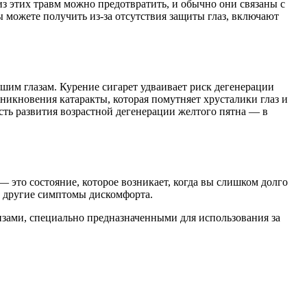
з этих травм можно предотвратить, и обычно они связаны с
ы можете получить из-за отсутствия защиты глаз, включают
шим глазам. Курение сигарет удваивает риск дегенерации
озникновения катаракты, которая помутняет хрусталики глаз и
сть развития возрастной дегенерации желтого пятна — в
 это состояние, которое возникает, когда вы слишком долго
 и другие симптомы дискомфорта.
инзами, специально предназначенными для использования за