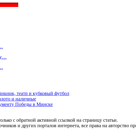
о…
ту…
в…
пикник, театр и кубковый футбол
золото и наличные
нументу Победы в Минске
олько с обратной активной ссылкой на страницу статьи.
чников и других порталов интернета, все права на авторство п