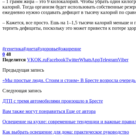
– 1 грамм жира – это 9 килокалорий. Чтобы убрать один килогр
калорий. Тогда организм будет использовать собственные резер
ежедневно нужно создавать дефицит в тысячу калорий по сравн
– Кажется, все просто. Ешь на 1–1,5 тысячи калорий меньше и 
терпеть дефициты, поскольку это может привести к потере здор
#генетика
#диета
#здоровье
#ожирение
0
48
Поделится
VK
OK.ru
Facebook
Twitter
WhatsApp
Telegram
Viber
Предыдущая запись
«Мы простые люди. Стоим и стоим» В Бресте возросла очередь
Следующая запись
ДТП с тремя автомобилями произошло в Бресте
Вам также могут понравиться
Еще от автора
Освещение на кухне: современные тенденции и важные прави
Как выбрать освещение для дома: практическое руководство