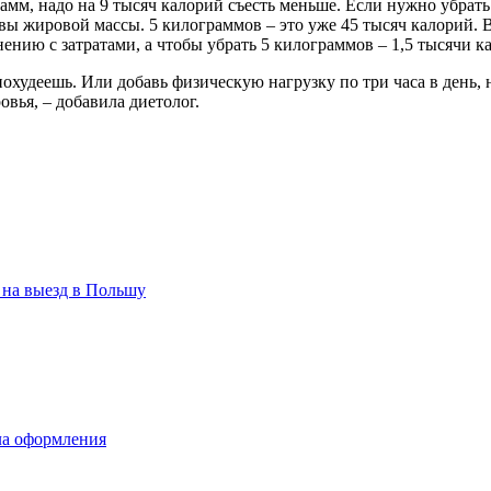
амм, надо на 9 тысяч калорий съесть меньше. Если нужно убрать
вы жировой массы. 5 килограммов – это уже 45 тысяч калорий. В
ению с затратами, а чтобы убрать 5 килограммов – 1,5 тысячи к
похудеешь. Или добавь физическую нагрузку по три часа в день,
овья, – добавила диетолог.
 на выезд в Польшу
ла оформления