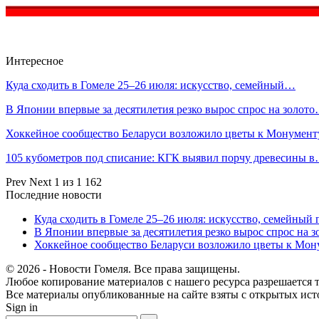
Интересное
Куда сходить в Гомеле 25–26 июля: искусство, семейный…
В Японии впервые за десятилетия резко вырос спрос на золот
Хоккейное сообщество Беларуси возложило цветы к Монумен
105 кубометров под списание: КГК выявил порчу древесины 
Prev
Next
1 из 1 162
Последние новости
Куда сходить в Гомеле 25–26 июля: искусство, семейный 
В Японии впервые за десятилетия резко вырос спрос на 
Хоккейное сообщество Беларуси возложило цветы к Мо
© 2026 - Новости Гомеля. Все права защищены.
Любое копирование материалов с нашего ресурса разрешается т
Все материалы опубликованные на сайте взяты с открытых исто
Sign in