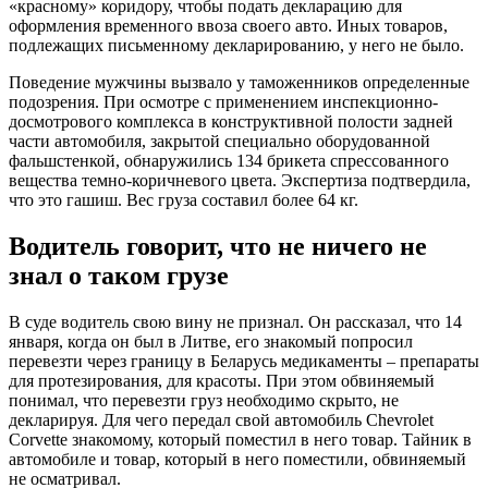
«красному» коридору, чтобы подать декларацию для
оформления временного ввоза своего авто. Иных товаров,
подлежащих письменному декларированию, у него не было.
Поведение мужчины вызвало у таможенников определенные
подозрения. При осмотре с применением инспекционно-
досмотрового комплекса в конструктивной полости задней
части автомобиля, закрытой специально оборудованной
фальшстенкой, обнаружились 134 брикета спрессованного
вещества темно-коричневого цвета. Экспертиза подтвердила,
что это гашиш. Вес груза составил более 64 кг.
Водитель говорит, что не ничего не
знал о таком грузе
В суде водитель свою вину не признал. Он рассказал, что 14
января, когда он был в Литве, его знакомый попросил
перевезти через границу в Беларусь медикаменты – препараты
для протезирования, для красоты. При этом обвиняемый
понимал, что перевезти груз необходимо скрыто, не
декларируя. Для чего передал свой автомобиль Chevrolet
Corvette знакомому, который поместил в него товар. Тайник в
автомобиле и товар, который в него поместили, обвиняемый
не осматривал.