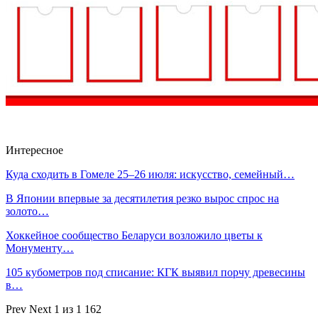
Интересное
Куда сходить в Гомеле 25–26 июля: искусство, семейный…
В Японии впервые за десятилетия резко вырос спрос на
золото…
Хоккейное сообщество Беларуси возложило цветы к
Монументу…
105 кубометров под списание: КГК выявил порчу древесины
в…
Prev
Next
1 из 1 162