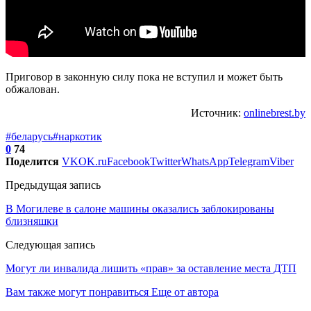
Приговор в законную силу пока не вступил и может быть
обжалован.
Источник:
onlinebrest.by
#беларусь
#наркотик
0
74
Поделится
VK
OK.ru
Facebook
Twitter
WhatsApp
Telegram
Viber
Предыдущая запись
В Могилеве в салоне машины оказались заблокированы
близняшки
Следующая запись
Могут ли инвалида лишить «прав» за оставление места ДТП
Вам также могут понравиться
Еще от автора