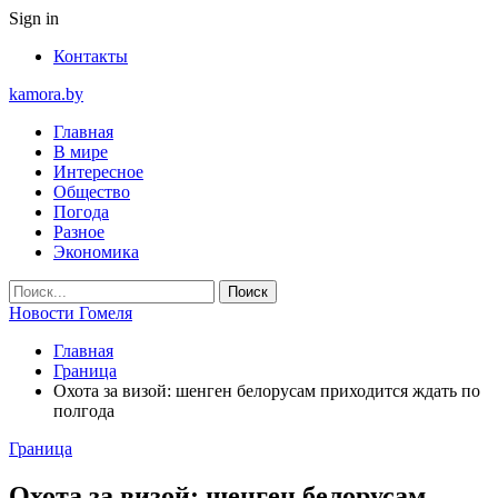
Sign in
Контакты
kamora.by
Главная
В мире
Интересное
Общество
Погода
Разное
Экономика
Новости Гомеля
Главная
Граница
Охота за визой: шенген белорусам приходится ждать по
полгода
Граница
Охота за визой: шенген белорусам