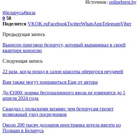
Источник:
onlinebrest.by
#беларусь
#виза
0
58
Поделится
VK
OK.ru
Facebook
Twitter
WhatsApp
Telegram
Viber
Предыдущая запись
Вынесен приговор белорусу, который выращивал в своей
квартире коноплю
Следующая запись
22 раза, когда поход в салон красоты обернулся неудачей
Вам также могут понравиться
Еще от автора
До €1000: нормы беспошлинного ввоза не изменятся до 1
апреля 2024 года
Скандал с польскими визами: чем белорусам грозит
возможный уход посредников
Около 200 тысяч долларов иностранка хотела ввезти из
Польши в Беларусь