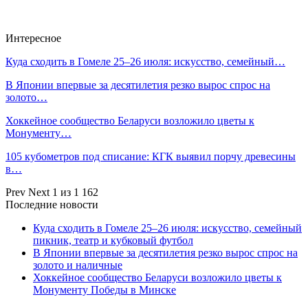
Интересное
Куда сходить в Гомеле 25–26 июля: искусство, семейный…
В Японии впервые за десятилетия резко вырос спрос на
золото…
Хоккейное сообщество Беларуси возложило цветы к
Монументу…
105 кубометров под списание: КГК выявил порчу древесины
в…
Prev
Next
1 из 1 162
Последние новости
Куда сходить в Гомеле 25–26 июля: искусство, семейный
пикник, театр и кубковый футбол
В Японии впервые за десятилетия резко вырос спрос на
золото и наличные
Хоккейное сообщество Беларуси возложило цветы к
Монументу Победы в Минске