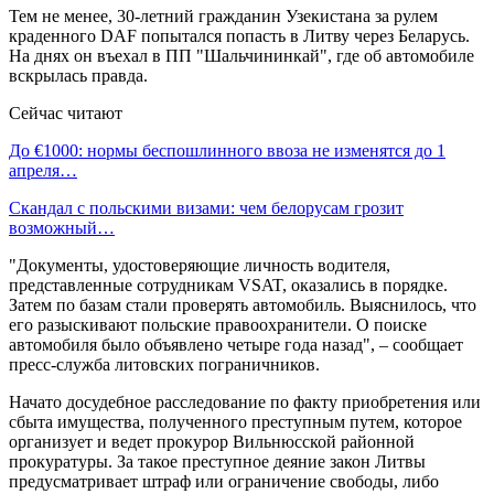
Тем не менее, 30-летний гражданин Узекистана за рулем
краденного DAF попытался попасть в Литву через Беларусь.
На днях он въехал в ПП "Шальчининкай", где об автомобиле
вскрылась правда.
Сейчас читают
До €1000: нормы беспошлинного ввоза не изменятся до 1
апреля…
Скандал с польскими визами: чем белорусам грозит
возможный…
"Документы, удостоверяющие личность водителя,
представленные сотрудникам VSAT, оказались в порядке.
Затем по базам стали проверять автомобиль. Выяснилось, что
его разыскивают польские правоохранители. О поиске
автомобиля было объявлено четыре года назад", – сообщает
пресс-служба литовских пограничников.
Начато досудебное расследование по факту приобретения или
сбыта имущества, полученного преступным путем, которое
организует и ведет прокурор Вильнюсской районной
прокуратуры. За такое преступное деяние закон Литвы
предусматривает штраф или ограничение свободы, либо