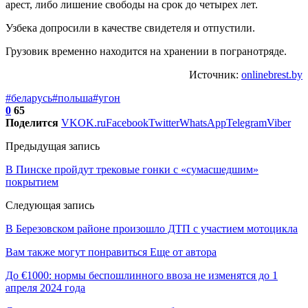
арест, либо лишение свободы на срок до четырех лет.
Узбека допросили в качестве свидетеля и отпустили.
Грузовик временно находится на хранении в погранотряде.
Источник:
onlinebrest.by
#беларусь
#польша
#угон
0
65
Поделится
VK
OK.ru
Facebook
Twitter
WhatsApp
Telegram
Viber
Предыдущая запись
В Пинске пройдут трековые гонки с «сумасшедшим»
покрытием
Следующая запись
В Березовском районе произошло ДТП с участием мотоцикла
Вам также могут понравиться
Еще от автора
До €1000: нормы беспошлинного ввоза не изменятся до 1
апреля 2024 года