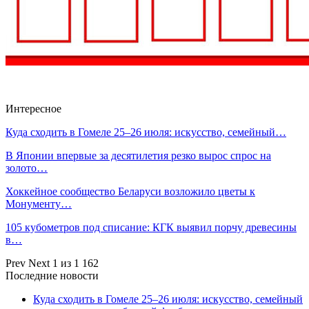
Интересное
Куда сходить в Гомеле 25–26 июля: искусство, семейный…
В Японии впервые за десятилетия резко вырос спрос на
золото…
Хоккейное сообщество Беларуси возложило цветы к
Монументу…
105 кубометров под списание: КГК выявил порчу древесины
в…
Prev
Next
1 из 1 162
Последние новости
Куда сходить в Гомеле 25–26 июля: искусство, семейный