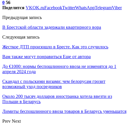
0
56
Поделится
VK
OK.ru
Facebook
Twitter
WhatsApp
Telegram
Viber
Предыдущая запись
В Брестской области задержали квартирного вора
Следующая запись
Жесткое ДТП произошло в Бресте. Как это случилось
Вам также могут понравиться
Еще от автора
До €1000: нормы беспошлинного ввоза не изменятся до 1
апреля 2024 года
Скандал с польскими визами: чем белорусам грозит
возможный уход посредников
Около 200 тысяч долларов иностранка хотела ввезти из
Польши в Беларусь
Лимиты беспошлинного ввоза товаров в Беларусь уменьшатся
Prev
Next