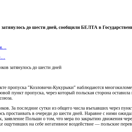
в затянулось до шести дней, сообщили БЕЛТА в Государстве
ля…
ый…
нкте пропуска "Козловичи-Кукурыки" наблюдаются многокиломет
овой пункт пропуска, через который польская сторона оставила
союза.
ов. За последние сутки из общего числа въехавших через пунк
ь простаивать в очереди до шести дней. Наравне с ними ожидал
к, заявление Польши о том, что мера по закрытию движения чер
ке ощутивших на себе негативное воздействие — польские перев