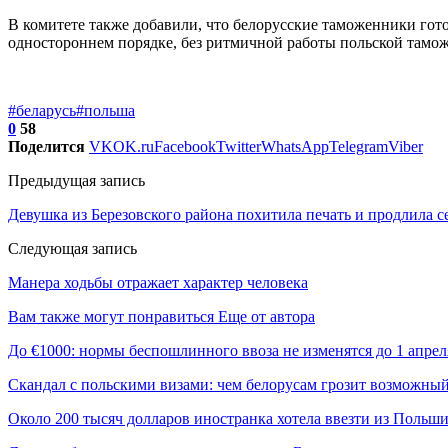
В комитете также добавили, что белорусские таможенники гото
одностороннем порядке, без ритмичной работы польской тамо
#беларусь
#польша
0
58
Поделится
VK
OK.ru
Facebook
Twitter
WhatsApp
Telegram
Viber
Предыдущая запись
Девушка из Березовского района похитила печать и продлила с
Следующая запись
Манера ходьбы отражает характер человека
Вам также могут понравиться
Еще от автора
До €1000: нормы беспошлинного ввоза не изменятся до 1 апрел
Скандал с польскими визами: чем белорусам грозит возможны
Около 200 тысяч долларов иностранка хотела ввезти из Польши