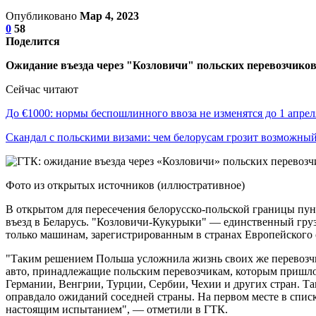
Опубликовано
Мар 4, 2023
0
58
Поделится
Ожидание въезда через "Козловичи" польских перевозчико
Сейчас читают
До €1000: нормы беспошлинного ввоза не изменятся до 1 апре
Скандал с польскими визами: чем белорусам грозит возможн
Фото из открытых источников (иллюстративное)
В открытом для пересечения белорусско-польской границы пу
въезд в Беларусь. "Козловичи-Кукурыки" — единственный груз
только машинам, зарегистрированным в странах Европейского 
"Таким решением Польша усложнила жизнь своих же перевозчик
авто, принадлежащие польским перевозчикам, которым пришлос
Германии, Венгрии, Турции, Сербии, Чехии и других стран. Та
оправдало ожиданий соседней страны. На первом месте в спис
настоящим испытанием", — отметили в ГТК.