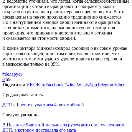
В ведомстве уточнили, что летом, когда сельскохозяйственные
организации активно выращивают и собирают урожай
открытого грунта, наш рынок перенасыщен овощами. В это
время цены на такую продукцию традиционно снижаются.
Но с наступлением холодов овощи начинают выращивать
в теплицах, кроме того, на рынок поступает импортная
продукция, что приводит к дополнительным затратам
и сказывается на стоимости овощей.
В конце октября Минсельхозпрод сообщил о высоком урожае
картофеля и овощей, при этом в ведомстве отметили, что
местными томатами удастся удовлетворить спрос торговли
в межсезонье только на 35%.
#беларусь
0
59
Поделится
VK
OK.ru
Facebook
Twitter
WhatsApp
Telegram
Viber
Предыдущая запись
ДТП в Бресте с участием 4 автомобилей
Следующая запись
В Несвиже 9-летний мальчик за рулем авто стал участником
ДТП, в котором пострадала его мать