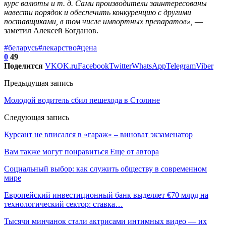
курс валюты и т. д. Сами производители заинтересованы
навести порядок и обеспечить конкуренцию с другими
поставщиками, в том числе импортных препаратов»,
—
заметил Алексей Богданов.
#беларусь
#лекарство
#цена
0
49
Поделится
VK
OK.ru
Facebook
Twitter
WhatsApp
Telegram
Viber
Предыдущая запись
Молодой водитель сбил пешехода в Столине
Следующая запись
Курсант не вписался в «гараж» – виноват экзаменатор
Вам также могут понравиться
Еще от автора
Социальный выбор: как служить обществу в современном
мире
Европейский инвестиционный банк выделяет €70 млрд на
технологический сектор: ставка…
Тысячи минчанок стали актрисами интимных видео — их