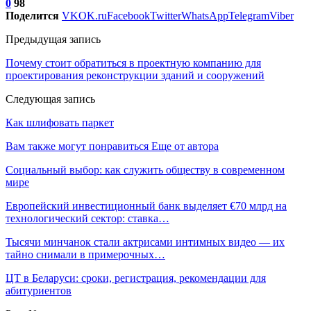
0
98
Поделится
VK
OK.ru
Facebook
Twitter
WhatsApp
Telegram
Viber
Предыдущая запись
Почему стоит обратиться в проектную компанию для
проектирования реконструкции зданий и сооружений
Следующая запись
Как шлифовать паркет
Вам также могут понравиться
Еще от автора
Социальный выбор: как служить обществу в современном
мире
Европейский инвестиционный банк выделяет €70 млрд на
технологический сектор: ставка…
Тысячи минчанок стали актрисами интимных видео — их
тайно снимали в примерочных…
ЦТ в Беларуси: сроки, регистрация, рекомендации для
абитуриентов