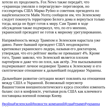
хотели их продолжить. Fox News также передаёт, что
«украинцы умоляли о перезагрузке» переговоров, но
госсекретарь США Марко Рубио и советник президента по
нацбезопасности Майк Уолтц сообщили им, что Зеленскому
следует покинуть территорию Белого дома и вернуться только
тогда, когда он будет готов к миру. Сам Трамп в ходе
обсуждения также подчеркнул, что, по его мнению,
украинский президент не готов к мирному урегулированию.
Напряжённость между Трампом и Зеленским нарастала уже
давно. Ранее бывший президент США неоднократно
критиковал украинского лидера, называя его диктатором,
утверждая, что его рейтинг якобы не превышает 4%. Кроме
того, Трамп заявлял, что Зеленский является плохим
партнёром и даже что он плох, как актёр. Эти высказывания
подчеркивают личное недоверие Трампа к Зеленскому и его
скептическое отношение к дальнейшей поддержке Украины.
Дальнейшее развитие ситуации может повлиять на отношения
между США и Украиной. Возможный пересмотр
Вашингтоном внешнеполитического курса способен изменить
баланс сил в конфликте, учитывая роль США как ключевого
поставщика военной помощи Киеву.
#война
#зеленский
#новости компаний
#сша
#трамп
#украина