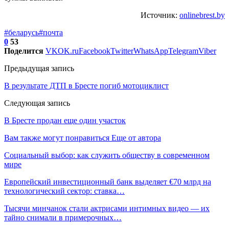
Источник:
onlinebrest.by
#беларусь
#почта
0
53
Поделится
VK
OK.ru
Facebook
Twitter
WhatsApp
Telegram
Viber
Предыдущая запись
В результате ДТП в Бресте погиб мотоциклист
Следующая запись
В Бресте продан еще один участок
Вам также могут понравиться
Еще от автора
Социальный выбор: как служить обществу в современном
мире
Европейский инвестиционный банк выделяет €70 млрд на
технологический сектор: ставка…
Тысячи минчанок стали актрисами интимных видео — их
тайно снимали в примерочных…