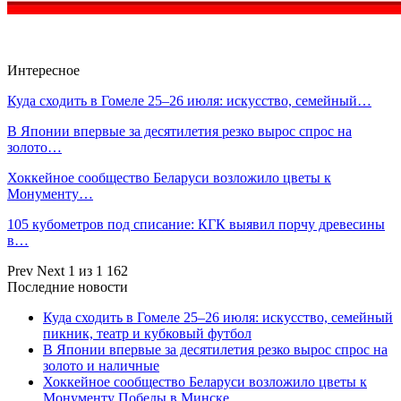
Интересное
Куда сходить в Гомеле 25–26 июля: искусство, семейный…
В Японии впервые за десятилетия резко вырос спрос на
золото…
Хоккейное сообщество Беларуси возложило цветы к
Монументу…
105 кубометров под списание: КГК выявил порчу древесины
в…
Prev
Next
1 из 1 162
Последние новости
Куда сходить в Гомеле 25–26 июля: искусство, семейный
пикник, театр и кубковый футбол
В Японии впервые за десятилетия резко вырос спрос на
золото и наличные
Хоккейное сообщество Беларуси возложило цветы к
Монументу Победы в Минске