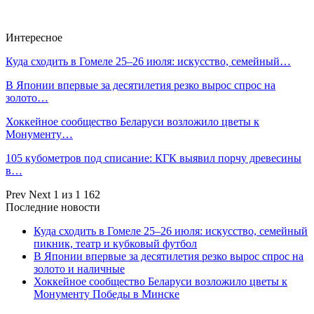
Интересное
Куда сходить в Гомеле 25–26 июля: искусство, семейный…
В Японии впервые за десятилетия резко вырос спрос на
золото…
Хоккейное сообщество Беларуси возложило цветы к
Монументу…
105 кубометров под списание: КГК выявил порчу древесины
в…
Prev
Next
1 из 1 162
Последние новости
Куда сходить в Гомеле 25–26 июля: искусство, семейный
пикник, театр и кубковый футбол
В Японии впервые за десятилетия резко вырос спрос на
золото и наличные
Хоккейное сообщество Беларуси возложило цветы к
Монументу Победы в Минске