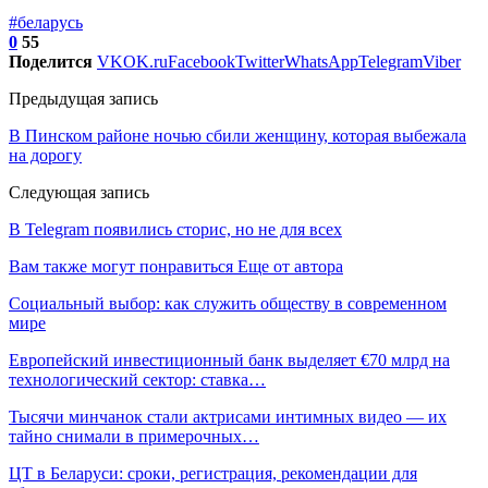
#беларусь
0
55
Поделится
VK
OK.ru
Facebook
Twitter
WhatsApp
Telegram
Viber
Предыдущая запись
В Пинском районе ночью сбили женщину, которая выбежала
на дорогу
Следующая запись
В Telegram появились сторис, но не для всех
Вам также могут понравиться
Еще от автора
Социальный выбор: как служить обществу в современном
мире
Европейский инвестиционный банк выделяет €70 млрд на
технологический сектор: ставка…
Тысячи минчанок стали актрисами интимных видео — их
тайно снимали в примерочных…
ЦТ в Беларуси: сроки, регистрация, рекомендации для