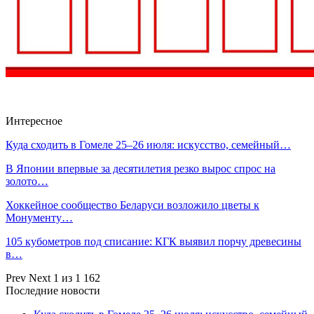
Интересное
Куда сходить в Гомеле 25–26 июля: искусство, семейный…
В Японии впервые за десятилетия резко вырос спрос на
золото…
Хоккейное сообщество Беларуси возложило цветы к
Монументу…
105 кубометров под списание: КГК выявил порчу древесины
в…
Prev
Next
1 из 1 162
Последние новости