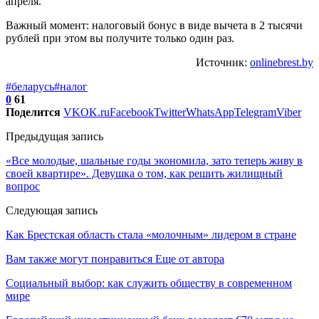
апреля.
Важный момент: налоговый бонус в виде вычета в 2 тысячи
рублей при этом вы получите только один раз.
Источник:
onlinebrest.by
#беларусь
#налог
0
61
Поделится
VK
OK.ru
Facebook
Twitter
WhatsApp
Telegram
Viber
Предыдущая запись
«Все молодые, шальные годы экономила, зато теперь живу в
своей квартире». Девушка о том, как решить жилищный
вопрос
Следующая запись
Как Брестская область стала «молочным» лидером в стране
Вам также могут понравиться
Еще от автора
Социальный выбор: как служить обществу в современном
мире