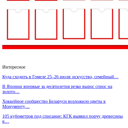
Интересное
Куда сходить в Гомеле 25–26 июля: искусство, семейный…
В Японии впервые за десятилетия резко вырос спрос на
золото…
Хоккейное сообщество Беларуси возложило цветы к
Монументу…
105 кубометров под списание: КГК выявил порчу древесины
в…