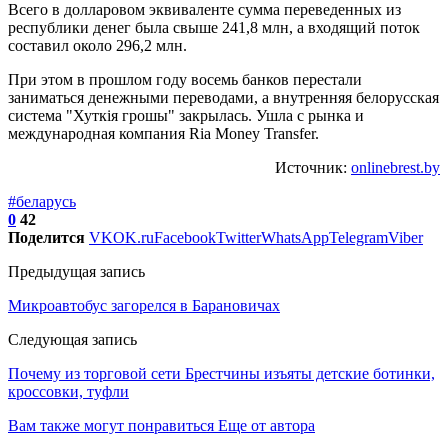
Всего в долларовом эквиваленте сумма переведенных из
республики денег была свыше 241,8 млн, а входящий поток
составил около 296,2 млн.
При этом в прошлом году восемь банков перестали
заниматься денежными переводами, а внутренняя белорусская
система "Хуткія грошы" закрылась. Ушла с рынка и
международная компания Ria Money Transfer.
Источник:
onlinebrest.by
#беларусь
0
42
Поделится
VK
OK.ru
Facebook
Twitter
WhatsApp
Telegram
Viber
Предыдущая запись
Микроавтобус загорелся в Барановичах
Следующая запись
Почему из торговой сети Брестчины изъяты детские ботинки,
кроссовки, туфли
Вам также могут понравиться
Еще от автора