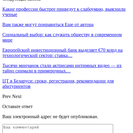
Какие профессии быстрее приведут к слабоумию, выяснили
ученые
Вам также могут понравиться
Еще от автора
Социальный выбор: как служить обществу в современном
мире
Европейский инвестиционный банк выделяет €70 млрд на
технологический сектор: ставка…
Тысячи минчанок стали актрисами интимных видео — их
тайно снимали в примерочных…
ЦТ в Беларуси: сроки, регистрация, рекомендации для
абитуриентов
Prev
Next
Оставьте ответ
Ваш электронный адрес не будет опубликован.