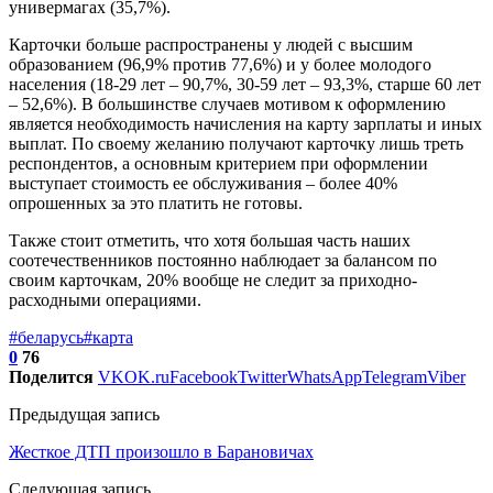
универмагах (35,7%).
Карточки больше распространены у людей с высшим
образованием (96,9% против 77,6%) и у более молодого
населения (18-29 лет – 90,7%, 30-59 лет – 93,3%, старше 60 лет
– 52,6%). В большинстве случаев мотивом к оформлению
является необходимость начисления на карту зарплаты и иных
выплат. По своему желанию получают карточку лишь треть
респондентов, а основным критерием при оформлении
выступает стоимость ее обслуживания – более 40%
опрошенных за это платить не готовы.
Также стоит отметить, что хотя большая часть наших
соотечественников постоянно наблюдает за балансом по
своим карточкам, 20% вообще не следит за приходно-
расходными операциями.
#беларусь
#карта
0
76
Поделится
VK
OK.ru
Facebook
Twitter
WhatsApp
Telegram
Viber
Предыдущая запись
Жесткое ДТП произошло в Барановичах
Следующая запись