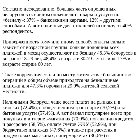
Согласно исследованию, большая часть опрошенных
белорусов в основном оплачивают товары и услуги по
«безналу»: 37% – банковскими картами, 12% – другими
способами. А вот наличные для этих целей используют 40%
респондентов.
Приверженность тому или иному способу оплаты сильно
зависит от возрастной группы: больше половины всех
платежей в месяц осуществляют по безналу 45,3% белорусов в
возрасте 18-29 лет, 48,4% в возрасте 30-59 лет и лишь 17% в
возрасте старше 60 лет.
Также корреляция есть и по месту жительства: большинство
операций в общем объеме приходятся на безналичные
платежи для 47,3% горожан и 29,9% жителей сельской
местности.
Наличными белорусы чаще всего платят на рынках и в
киосках (72,4%), в общественном транспорте (70,5%) и за
бытовые услуги (57,4%). А вот безнал популярнее всего при
покупках в интернет-магазинах (70,9%), погашении кредитов
и рассрочек (58,5%), оплате счетов ЖКУ (52,9%), при
бюджетных платежах (47,6%), а также при расчетах в
продуктовых магазинах, гипермаркетах (36,6%) и