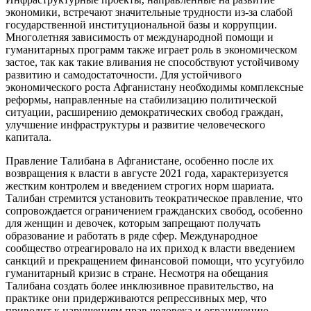
экономики, встречают значительные трудности из-за слабой
государственной институциональной базы и коррупции.
Многолетняя зависимость от международной помощи и
гуманитарных программ также играет роль в экономическом
застое, так как такие вливания не способствуют устойчивому
развитию и самодостаточности. Для устойчивого
экономического роста Афганистану необходимы комплексные
реформы, направленные на стабилизацию политической
ситуации, расширению демократических свобод граждан,
улучшение инфраструктуры и развитие человеческого
капитала.
Правление Талибана в Афганистане, особенно после их
возвращения к власти в августе 2021 года, характеризуется
жестким контролем и введением строгих норм шариата.
Талибан стремится установить теократическое правление, что
сопровождается ограничением гражданских свобод, особенно
для женщин и девочек, которым запрещают получать
образование и работать в ряде сфер. Международное
сообщество отреагировало на их приход к власти введением
санкций и прекращением финансовой помощи, что усугубило
гуманитарный кризис в стране. Несмотря на обещания
Талибана создать более инклюзивное правительство, на
практике они придерживаются репрессивных мер, что
приводит к нарушениям прав человека и ограничению