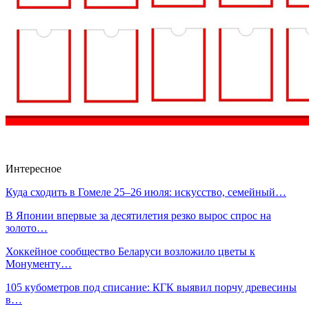
Интересное
Куда сходить в Гомеле 25–26 июля: искусство, семейный…
В Японии впервые за десятилетия резко вырос спрос на
золото…
Хоккейное сообщество Беларуси возложило цветы к
Монументу…
105 кубометров под списание: КГК выявил порчу древесины
в…