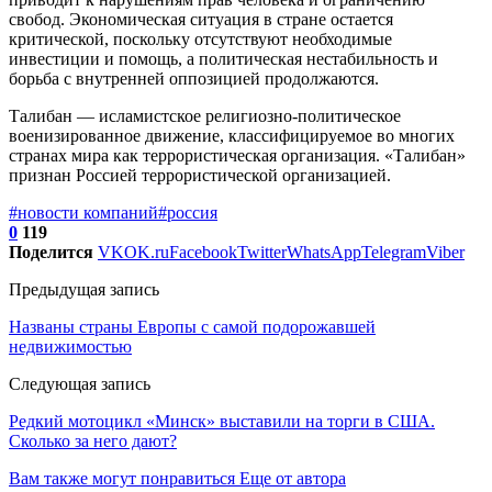
свобод. Экономическая ситуация в стране остается
критической, поскольку отсутствуют необходимые
инвестиции и помощь, а политическая нестабильность и
борьба с внутренней оппозицией продолжаются.
Талибан — исламистское религиозно-политическое
военизированное движение, классифицируемое во многих
странах мира как террористическая организация. «Талибан»
признан Россией террористической организацией.
#новости компаний
#россия
0
119
Поделится
VK
OK.ru
Facebook
Twitter
WhatsApp
Telegram
Viber
Предыдущая запись
Названы страны Европы с самой подорожавшей
недвижимостью
Следующая запись
Редкий мотоцикл «Минск» выставили на торги в США.
Сколько за него дают?
Вам также могут понравиться
Еще от автора