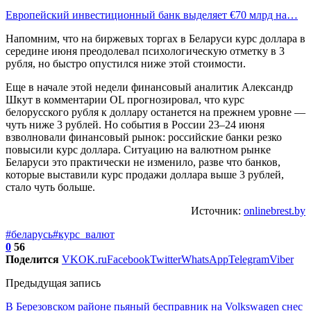
Европейский инвестиционный банк выделяет €70 млрд на…
Напомним, что на биржевых торгах в Беларуси курс доллара в
середине июня преодолевал психологическую отметку в 3
рубля, но быстро опустился ниже этой стоимости.
Еще в начале этой недели финансовый аналитик Александр
Шкут в комментарии OL прогнозировал, что курс
белорусского рубля к доллару останется на прежнем уровне —
чуть ниже 3 рублей. Но события в России 23–24 июня
взволновали финансовый рынок: российские банки резко
повысили курс доллара. Ситуацию на валютном рынке
Беларуси это практически не изменило, разве что банков,
которые выставили курс продажи доллара выше 3 рублей,
стало чуть больше.
Источник:
onlinebrest.by
#беларусь
#курс_валют
0
56
Поделится
VK
OK.ru
Facebook
Twitter
WhatsApp
Telegram
Viber
Предыдущая запись
В Березовском районе пьяный бесправник на Volkswagen снес