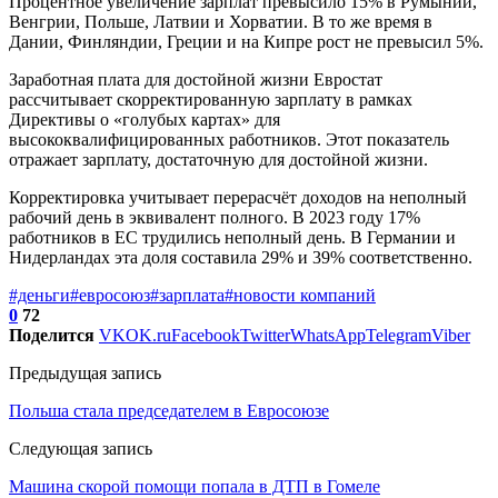
Процентное увеличение зарплат превысило 15% в Румынии,
Венгрии, Польше, Латвии и Хорватии. В то же время в
Дании, Финляндии, Греции и на Кипре рост не превысил 5%.
Заработная плата для достойной жизни Евростат
рассчитывает скорректированную зарплату в рамках
Директивы о «голубых картах» для
высококвалифицированных работников. Этот показатель
отражает зарплату, достаточную для достойной жизни.
Корректировка учитывает перерасчёт доходов на неполный
рабочий день в эквивалент полного. В 2023 году 17%
работников в ЕС трудились неполный день. В Германии и
Нидерландах эта доля составила 29% и 39% соответственно.
#деньги
#евросоюз
#зарплата
#новости компаний
0
72
Поделится
VK
OK.ru
Facebook
Twitter
WhatsApp
Telegram
Viber
Предыдущая запись
Польша стала председателем в Евросоюзе
Следующая запись
Машина скорой помощи попала в ДТП в Гомеле