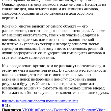
Однако продавать недвижимость тоже не стоит. Несмотря на
снижение цен, она остается одним из немногих активов,
способных сохранить свою ценность в долгосрочной
перспективе.
Конечно, многое зависит от самого объекта — его
расположения, состояния и рыночного потенциала. А также
от внешних обстоятельств, таких как участие Беларуси в
военных конфликтах или изменения в экономической
политике. В условиях текущей неопределенности любые
сценарии возможны. Поэтому вместо поспешных решений
лучше сосредоточиться на удержании имеющихся активов и
стратегическом планировании.
Как преодолевать кризис, вам не расскажут по телевизору, и
этому не учат в школе или вузах. В условиях нестабильности
важно осознать, что только самостоятельное мышление и
активный поиск информации помогут сохранить ваши
ресурсы и будущее. Учитесь анализировать, принимать
взвешенные решения и смотреть на несколько шагов вперед.
Ваша жизнь и благополучие — исключительно в ваших руках.
#деньги
#кризис
#новости компаний
финансы
0
113
Поделится
VK
OK.ru
Facebook
Twitter
WhatsApp
Telegram
Viber