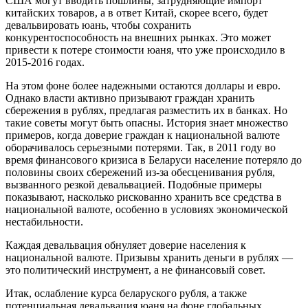
США могут вводить пошлины, затрудняющие импорт
китайских товаров, а в ответ Китай, скорее всего, будет
девальвировать юань, чтобы сохранить
конкурентоспособность на внешних рынках. Это может
привести к потере стоимости юаня, что уже происходило в
2015-2016 годах.
На этом фоне более надежными остаются доллары и евро.
Однако власти активно призывают граждан хранить
сбережения в рублях, предлагая разместить их в банках. Но
такие советы могут быть опасны. История знает множество
примеров, когда доверие граждан к национальной валюте
оборачивалось серьезными потерями. Так, в 2011 году во
время финансового кризиса в Беларуси население потеряло до
половины своих сбережений из-за обесценивания рубля,
вызванного резкой девальвацией. Подобные примеры
показывают, насколько рискованно хранить все средства в
национальной валюте, особенно в условиях экономической
нестабильности.
Каждая девальвация обнуляет доверие населения к
национальной валюте. Призывы хранить деньги в рублях —
это политический инструмент, а не финансовый совет.
Итак, ослабление курса беларуского рубля, а также
потенциальная девальвация юаня на фоне глобальных