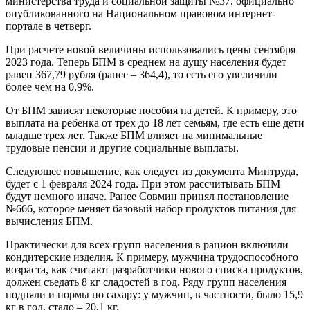
министерства труда и социальной защиты №37, официально
опубликованного на Национальном правовом интернет-
портале в четверг.
При расчете новой величины использовались цены сентября
2023 года. Теперь БПМ в среднем на душу населения будет
равен 367,79 рубля (ранее – 364,4), то есть его увеличили
более чем на 0,9%.
От БПМ зависят некоторые пособия на детей. К примеру, это
выплата на ребенка от трех до 18 лет семьям, где есть еще дети
младше трех лет. Также БПМ влияет на минимальные
трудовые пенсии и другие социальные выплаты.
Следующее повышение, как следует из документа Минтруда,
будет с 1 февраля 2024 года. При этом рассчитывать БПМ
будут немного иначе. Ранее Совмин принял постановление
№666, которое меняет базовый набор продуктов питания для
вычисления БПМ.
Практически для всех групп населения в рацион включили
кондитерские изделия. К примеру, мужчина трудоспособного
возраста, как считают разработчики нового списка продуктов,
должен съедать 8 кг сладостей в год. Ряду групп населения
подняли и нормы по сахару: у мужчин, в частности, было 15,9
кг в год, стало – 20,1 кг.