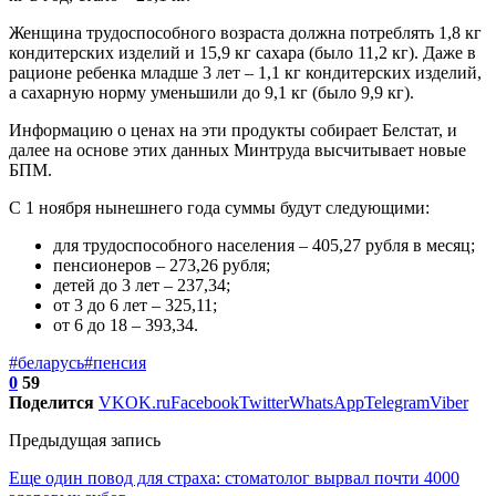
Женщина трудоспособного возраста должна потреблять 1,8 кг
кондитерских изделий и 15,9 кг сахара (было 11,2 кг). Даже в
рационе ребенка младше 3 лет – 1,1 кг кондитерских изделий,
а сахарную норму уменьшили до 9,1 кг (было 9,9 кг).
Информацию о ценах на эти продукты собирает Белстат, и
далее на основе этих данных Минтруда высчитывает новые
БПМ.
С 1 ноября нынешнего года суммы будут следующими:
для трудоспособного населения – 405,27 рубля в месяц;
пенсионеров – 273,26 рубля;
детей до 3 лет – 237,34;
от 3 до 6 лет – 325,11;
от 6 до 18 – 393,34.
#беларусь
#пенсия
0
59
Поделится
VK
OK.ru
Facebook
Twitter
WhatsApp
Telegram
Viber
Предыдущая запись
Еще один повод для страха: стоматолог вырвал почти 4000