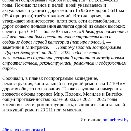
годы. Помимо планов и целей, в ней указывалась и
актуальная ситуация с дорогами: из 15 926 км дорог 5631 км
(35,4 процента) требует вложений. В то же время, как
утверждает министерство, плотность сети автомобильных
дорог общего пользования является одной из самых высоких
среди стран СНГ — более 87 тыс. км.
«В Беларуси последние 5
—7 лет акцент был сделан на новое строительство и
создание дорог первой категории (четыре полосы),
—
заметили в Минтрансе. —
Поэтому задачей госпрограммы
„Дороги Беларуси“ на 2021—2025 годы является
максимальное сохранение разумной пропорции между новым
строительством, реконструкцией, ремонтом и содержанием
дорог».
Сообщали, в планах госпрограммы возведение,
реконструкция, капитальный и текущий ремонт на 12 109 км
дорогах общего пользования. Также озвучивали намерения
возвести обходы городов Мир, Полоцк, Могилев и Витебск
общей протяженностью более 50 км. За 2021—2025 годы
хотели возвести, реконструировать, выполнить капитальный
и текущий ремонт 23 211 пог. м мостов.
Источник:
onlinebrest.by
#беларусь
#дорога
#м1