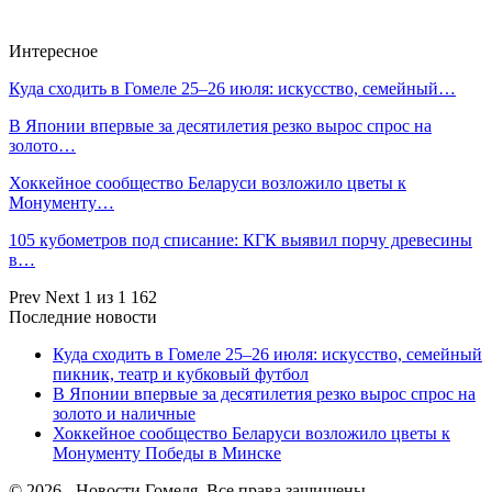
Интересное
Куда сходить в Гомеле 25–26 июля: искусство, семейный…
В Японии впервые за десятилетия резко вырос спрос на
золото…
Хоккейное сообщество Беларуси возложило цветы к
Монументу…
105 кубометров под списание: КГК выявил порчу древесины
в…
Prev
Next
1 из 1 162
Последние новости
Куда сходить в Гомеле 25–26 июля: искусство, семейный
пикник, театр и кубковый футбол
В Японии впервые за десятилетия резко вырос спрос на
золото и наличные
Хоккейное сообщество Беларуси возложило цветы к
Монументу Победы в Минске
© 2026 - Новости Гомеля. Все права защищены.