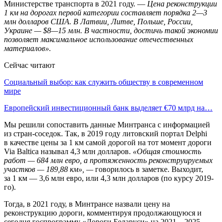
Министерстве транспорта в 2021 году. —
Цена реконструкции
1 км на дорогах первой категории составляет порядка 2—3
млн долларов США. В Латвии, Литве, Польше, России,
Украине — $8—15 млн. В частности, достичь такой экономии
позволяет максимальное использование отечественных
материалов».
Сейчас читают
Социальный выбор: как служить обществу в современном
мире
Европейский инвестиционный банк выделяет €70 млрд на…
Мы решили сопоставить данные Минтранса с информацией
из стран-соседок. Так, в 2019 году литовский портал Delphi
в качестве цены за 1 км самой дорогой на тот момент дороги
Via Baltica называл 4,3 млн долларов.
«Общая стоимость
работ — 684 млн евро, а протяженность реконструируемых
участков — 189,88 км», —
говорилось в заметке. Выходит,
за 1 км — 3,6 млн евро, или 4,3 млн долларов (по курсу 2019-
го).
Тогда, в 2021 году, в Минтрансе назвали цену на
реконструкцию дороги, комментируя продолжающуюся и
сегодня госпрограмму «Дороги Беларуси» на 2021—2025