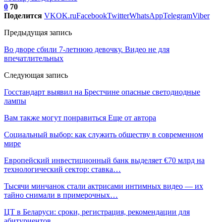
0
70
Поделится
VK
OK.ru
Facebook
Twitter
WhatsApp
Telegram
Viber
Предыдущая запись
Во дворе сбили 7-летнюю девочку. Видео не для
впечатлительных
Следующая запись
Госстандарт выявил на Брестчине опасные светодиодные
лампы
Вам также могут понравиться
Еще от автора
Социальный выбор: как служить обществу в современном
мире
Европейский инвестиционный банк выделяет €70 млрд на
технологический сектор: ставка…
Тысячи минчанок стали актрисами интимных видео — их
тайно снимали в примерочных…
ЦТ в Беларуси: сроки, регистрация, рекомендации для
абитуриентов