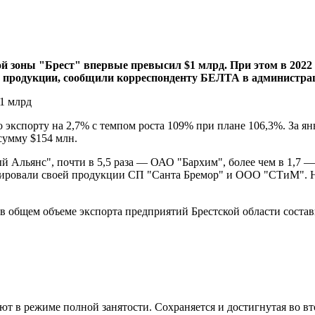
й зоны "Брест" впервые превысил $1 млрд. При этом в 2022 г
ы продукции, сообщили корреспонденту БЕЛТА в администра
 экспорту на 2,7% с темпом роста 109% при плане 106,3%. За 
сумму $154 млн.
й Альянс", почти в 5,5 раза — ОАО "Бархим", более чем в 1,7 
тировали своей продукции СП "Санта Бремор" и ООО "СТиМ". Н
 в общем объеме экспорта предприятий Брестской области соста
ют в режиме полной занятости. Сохраняется и достигнутая во в