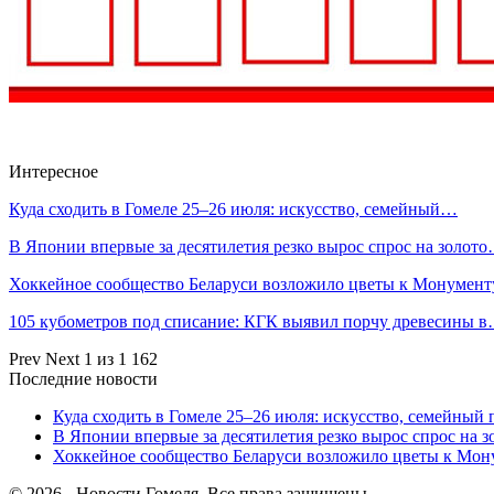
Интересное
Куда сходить в Гомеле 25–26 июля: искусство, семейный…
В Японии впервые за десятилетия резко вырос спрос на золот
Хоккейное сообщество Беларуси возложило цветы к Монумен
105 кубометров под списание: КГК выявил порчу древесины 
Prev
Next
1 из 1 162
Последние новости
Куда сходить в Гомеле 25–26 июля: искусство, семейный 
В Японии впервые за десятилетия резко вырос спрос на 
Хоккейное сообщество Беларуси возложило цветы к Мо
© 2026 - Новости Гомеля. Все права защищены.