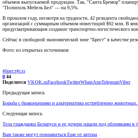
объемов выпускаемой продукции. Так, "Санта Бремор" планиру
"Полиполь Мебель Бел" — на 9,5%.
В прошлом году, несмотря на трудности, 42 резидента свобод
организаций с суммарным объемом инвестиций $92 млн. В янв
предусматривающим создание транспортно-логистического комп
Сейчас в свободной экономической зоне "Брест" в качестве рез
Фото: из открытых источников
#брест
#сэз
0
44
Поделится
VK
OK.ru
Facebook
Twitter
WhatsApp
Telegram
Viber
Предыдущая запись
Борьба с браконьерами и альтернатива истреблению животных.
Следующая запись
Тела гражданки Беларуси и ее дочери нашли под обломками в
Вам также могут понравиться
Еще от автора