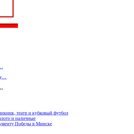
о…
ту…
в…
пикник, театр и кубковый футбол
золото и наличные
нументу Победы в Минске