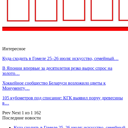
Интересное
Куда сходить в Гомеле 25–26 июля: искусство, семейный…
В Японии впервые за десятилетия резко вырос спрос на
золото…
Хоккейное сообщество Беларуси возложило цветы к
Монументу…
105 кубометров под списание: КГК выявил порчу древесины
в…
Prev
Next
1 из 1 162
Последние новости
Куда сходить в Гомеле 25–26 июля: искусство, семейный