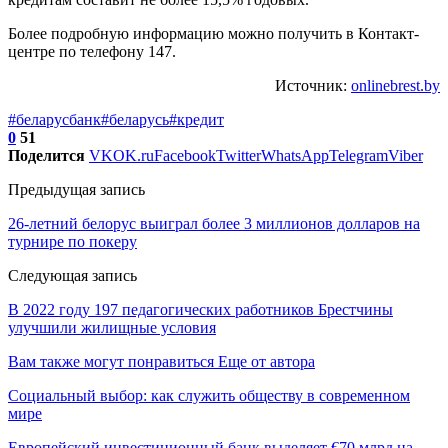
Более подробную информацию можно получить в Контакт-
центре по телефону 147.
Источник:
onlinebrest.by
#беларусбанк
#беларусь
#кредит
0
51
Поделится
VK
OK.ru
Facebook
Twitter
WhatsApp
Telegram
Viber
Предыдущая запись
26-летний белорус выиграл более 3 миллионов долларов на
турнире по покеру
Следующая запись
В 2022 году 197 педагогических работников Брестчины
улучшили жилищные условия
Вам также могут понравиться
Еще от автора
Социальный выбор: как служить обществу в современном
мире
Европейский инвестиционный банк выделяет €70 млрд на