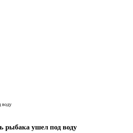
д воду
ь рыбака ушел под воду