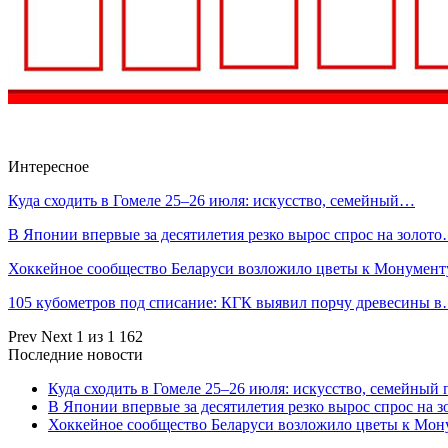
Интересное
Куда сходить в Гомеле 25–26 июля: искусство, семейный…
В Японии впервые за десятилетия резко вырос спрос на золот
Хоккейное сообщество Беларуси возложило цветы к Монумен
105 кубометров под списание: КГК выявил порчу древесины 
Prev
Next
1 из 1 162
Последние новости
Куда сходить в Гомеле 25–26 июля: искусство, семейный 
В Японии впервые за десятилетия резко вырос спрос на 
Хоккейное сообщество Беларуси возложило цветы к Мо