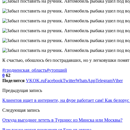
К счастью, обошлось без пострадавших, но у легковушки помят 
#гродненская_область
#утопший
0
62
Поделится
VK
OK.ru
Facebook
Twitter
WhatsApp
Telegram
Viber
Предыдущая запись
Клиентов ищет в интернете, на фуре работает сам! Как белору
Следующая запись
Откуда выгоднее лететь в Турцию: из Минска или Москвы?
Вам также могут понравиться
Еще от автора