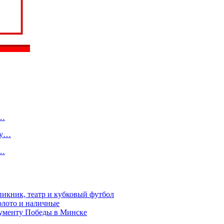
о…
ту…
в…
пикник, театр и кубковый футбол
золото и наличные
нументу Победы в Минске