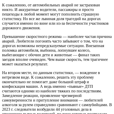
К сожалению, от автомобильных аварий не застрахован
никто. И аккуратные водители, пассажиры и просто
пешеходы в любой момент могут пополнить страшную
статистику. Но все же львиная доля трагедий на дорогах
случается именно по вине или из-за беспечности участников
дорожного движения.
Превышение скоростного режима — наиболее частая причина
аварий. Любители погонять часто забывают о том, что на
дорогах возможны непредсказуемые ситуации. Внезапная
поломка автомобиля, выбоина, лопнувшее колесо,
выбегающие с обочин дети и животные — финал таких
заездов вполне очевиден. Чем выше скорость, тем трагичнее
может оказаться результат.
На втором месте, по данным статистики, — вождение в
нетрезвом виде. К сожалению, решить эту проблему
окончательно не помогает даже большой штраф и
конфискация машин. А ведь именно «пьяные» ДТП
считаются одними из наиболее тяжких по последствиям.
Замедление реакции, проявление чрезмерной
самоуверенности и притупление внимания — любителей
алкоголя за рулем справедливо сравнивают с самоубийцами. В
2023 г. следователи возбудили 44 уголовных дела в
отношении пьяных водителей, по вине которых пострадали