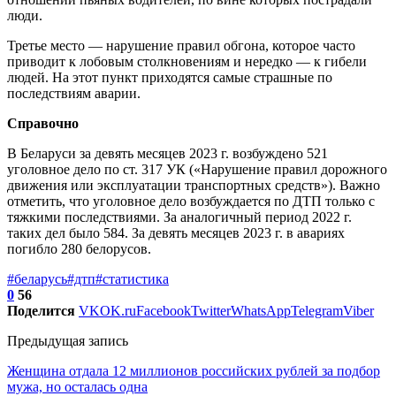
люди.
Третье место — нарушение правил обгона, которое часто
приводит к лобовым столкновениям и нередко — к гибели
людей. На этот пункт приходятся самые страшные по
последствиям аварии.
Справочно
В Беларуси за девять месяцев 2023 г. возбуждено 521
уголовное дело по ст. 317 УК («Нарушение правил дорожного
движения или эксплуатации транспортных средств»). Важно
отметить, что уголовное дело возбуждается по ДТП только с
тяжкими последствиями. За аналогичный период 2022 г.
таких дел было 584. За девять месяцев 2023 г. в авариях
погибло 280 белорусов.
#беларусь
#дтп
#статистика
0
56
Поделится
VK
OK.ru
Facebook
Twitter
WhatsApp
Telegram
Viber
Предыдущая запись
Женщина отдала 12 миллионов российских рублей за подбор
мужа, но осталась одна