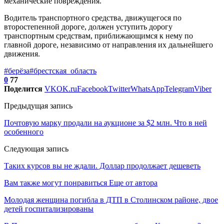
механические повреждения.
Водитель транспортного средства, движущегося по
второстепенной дороге, должен уступить дорогу
транспортным средствам, приближающимся к нему по
главной дороге, независимо от направления их дальнейшего
движения.
#берёза
#брестская_область
0
77
Поделится
VK
OK.ru
Facebook
Twitter
WhatsApp
Telegram
Viber
Предыдущая запись
Почтовую марку продали на аукционе за $2 млн. Что в ней
особенного
Следующая запись
Таких курсов вы не ждали. Доллар продолжает дешеветь
Вам также могут понравиться
Еще от автора
Молодая женщина погибла в ДТП в Столинском районе, двое
детей госпитализированы