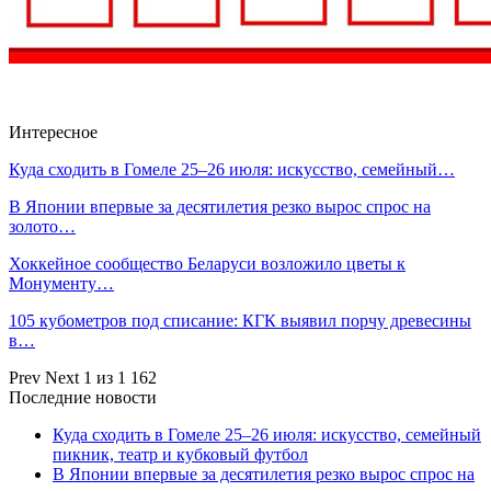
Интересное
Куда сходить в Гомеле 25–26 июля: искусство, семейный…
В Японии впервые за десятилетия резко вырос спрос на
золото…
Хоккейное сообщество Беларуси возложило цветы к
Монументу…
105 кубометров под списание: КГК выявил порчу древесины
в…
Prev
Next
1 из 1 162
Последние новости
Куда сходить в Гомеле 25–26 июля: искусство, семейный
пикник, театр и кубковый футбол
В Японии впервые за десятилетия резко вырос спрос на