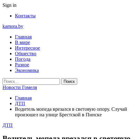
Sign in
Контакты
kamora.by
Главная
В мире
Интересное
Общество
Погода
Разное
Экономика
Новости Гомеля
Главная
ДТП
Водитель мопеда врезался в световую опору. Случай
произошел на улице Брестской в Пинске
ДТП
Водитель мопеда врезался в световую