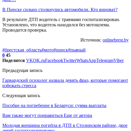
В Пинске сильно столкнулись автомобили. Кто виноват?
В результате ДТП водитель с травмами госпитализирован.
Установлено, что водитель находился без мотошлема.
Проводится проверка.
Источник:
onlinebrest.by
#брестская_область
#мото
#пинск
#пьяный
0
45
Поделится
VK
OK.ru
Facebook
Twitter
WhatsApp
Telegram
Viber
Предыдущая запись
Гарвардский психолог назвала девять фраз, которые помогают
избежать стресса
Следующая запись
Пособие на погребение в Беларуси: сумма выплаты
Вам также могут понравиться
Еще от автора
Молодая женщина погибла в ДТП в Столинском районе, двое
детей госпитализированы