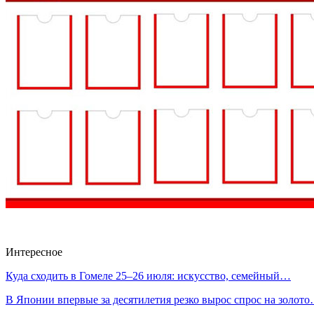
Интересное
Куда сходить в Гомеле 25–26 июля: искусство, семейный…
В Японии впервые за десятилетия резко вырос спрос на золот