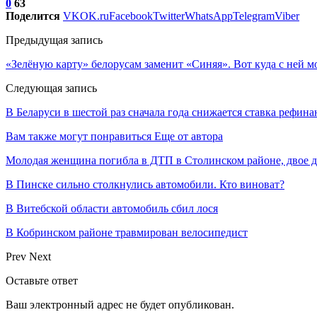
0
63
Поделится
VK
OK.ru
Facebook
Twitter
WhatsApp
Telegram
Viber
Предыдущая запись
«Зелёную карту» белорусам заменит «Синяя». Вот куда с ней м
Следующая запись
В Беларуси в шестой раз сначала года снижается ставка рефин
Вам также могут понравиться
Еще от автора
Молодая женщина погибла в ДТП в Столинском районе, двое 
В Пинске сильно столкнулись автомобили. Кто виноват?
В Витебской области автомобиль сбил лося
В Кобринском районе травмирован велосипедист
Prev
Next
Оставьте ответ
Ваш электронный адрес не будет опубликован.