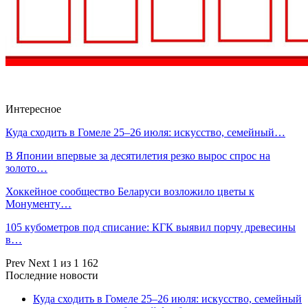
Интересное
Куда сходить в Гомеле 25–26 июля: искусство, семейный…
В Японии впервые за десятилетия резко вырос спрос на
золото…
Хоккейное сообщество Беларуси возложило цветы к
Монументу…
105 кубометров под списание: КГК выявил порчу древесины
в…
Prev
Next
1 из 1 162
Последние новости
Куда сходить в Гомеле 25–26 июля: искусство, семейный