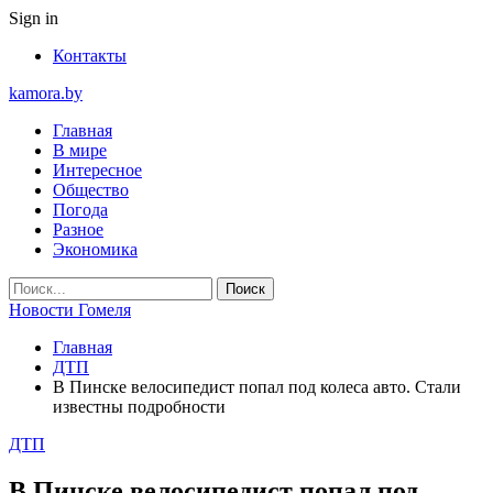
Sign in
Контакты
kamora.by
Главная
В мире
Интересное
Общество
Погода
Разное
Экономика
Новости Гомеля
Главная
ДТП
В Пинске велосипедист попал под колеса авто. Стали
известны подробности
ДТП
В Пинске велосипедист попал под