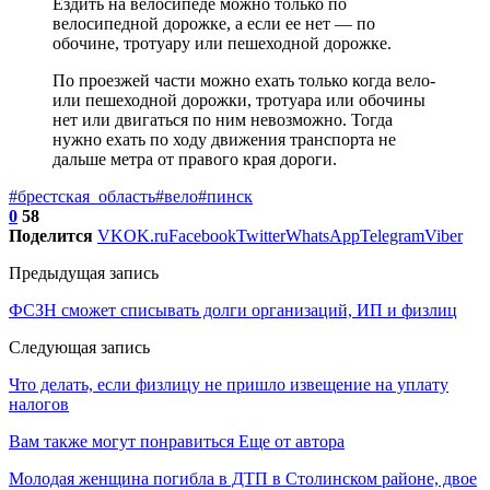
Ездить на велосипеде можно только по
велосипедной дорожке, а если ее нет — по
обочине, тротуару или пешеходной дорожке.
По проезжей части можно ехать только когда вело-
или пешеходной дорожки, тротуара или обочины
нет или двигаться по ним невозможно. Тогда
нужно ехать по ходу движения транспорта не
дальше метра от правого края дороги.
#брестская_область
#вело
#пинск
0
58
Поделится
VK
OK.ru
Facebook
Twitter
WhatsApp
Telegram
Viber
Предыдущая запись
ФСЗН сможет списывать долги организаций, ИП и физлиц
Следующая запись
Что делать, если физлицу не пришло извещение на уплату
налогов
Вам также могут понравиться
Еще от автора
Молодая женщина погибла в ДТП в Столинском районе, двое