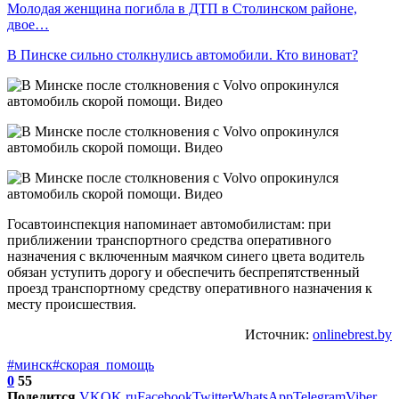
Молодая женщина погибла в ДТП в Столинском районе,
двое…
В Пинске сильно столкнулись автомобили. Кто виноват?
Госавтоинспекция напоминает автомобилистам: при
приближении транспортного средства оперативного
назначения с включенным маячком синего цвета водитель
обязан уступить дорогу и обеспечить беспрепятственный
проезд транспортному средству оперативного назначения к
месту происшествия.
Источник:
onlinebrest.by
#минск
#скорая_помощь
0
55
Поделится
VK
OK.ru
Facebook
Twitter
WhatsApp
Telegram
Viber