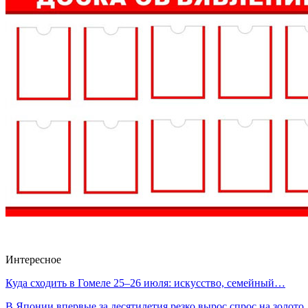
Интересное
Куда сходить в Гомеле 25–26 июля: искусство, семейный…
В Японии впервые за десятилетия резко вырос спрос на золот