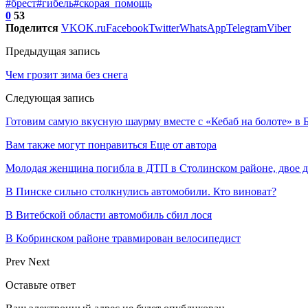
#брест
#гибель
#скорая_помощь
0
53
Поделится
VK
OK.ru
Facebook
Twitter
WhatsApp
Telegram
Viber
Предыдущая запись
Чем грозит зима без снега
Следующая запись
Готовим самую вкусную шаурму вместе с «Кебаб на болоте» в 
Вам также могут понравиться
Еще от автора
Молодая женщина погибла в ДТП в Столинском районе, двое 
В Пинске сильно столкнулись автомобили. Кто виноват?
В Витебской области автомобиль сбил лося
В Кобринском районе травмирован велосипедист
Prev
Next
Оставьте ответ