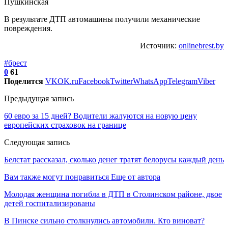
В результате ДТП автомашины получили механические
повреждения.
Источник:
onlinebrest.by
#брест
0
61
Поделится
VK
OK.ru
Facebook
Twitter
WhatsApp
Telegram
Viber
Предыдущая запись
60 евро за 15 дней? Водители жалуются на новую цену
европейских страховок на границе
Следующая запись
Белстат рассказал, сколько денег тратят белорусы каждый день
Вам также могут понравиться
Еще от автора
Молодая женщина погибла в ДТП в Столинском районе, двое
детей госпитализированы
В Пинске сильно столкнулись автомобили. Кто виноват?