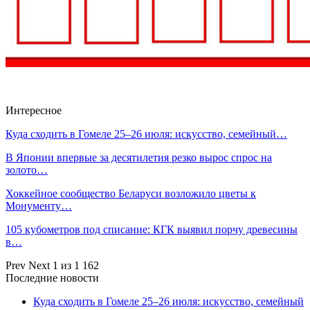
Интересное
Куда сходить в Гомеле 25–26 июля: искусство, семейный…
В Японии впервые за десятилетия резко вырос спрос на
золото…
Хоккейное сообщество Беларуси возложило цветы к
Монументу…
105 кубометров под списание: КГК выявил порчу древесины
в…
Prev
Next
1 из 1 162
Последние новости
Куда сходить в Гомеле 25–26 июля: искусство, семейный