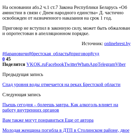
На основании абз.2 ч.1 ст.7 Закона Республики Беларусь «Об
амнистии в связи с Днем народного единства» Д. частично
освобожден от назначенного наказания на срок 1 год.
Приговор не вступил в законную силу, может быть обжалован
и опротестован в апелляционном порядке.
Источник:
onlinebrest.by
#барановичи
#брестская_область
#приговор
#суд
0
45
Поделится
VK
OK.ru
Facebook
Twitter
WhatsApp
Telegram
Viber
Предыдущая запись
Спад уровня воды отмечается на реках Брестской области
Следующая запись
Пьешь сегодня – болеешь завтра. Как алкоголь влияет на
работу внутренних органов
Вам также могут понравиться
Еще от автора
Молодая женщина погибла в ДТП в Столинском районе, двое