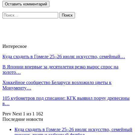
Интересное
Куда сходить в Гомеле 25–26 июля: искусство, семейный…
В Японии впервые за десятилетия резко вырос спрос на
золото…
Хоккейное сообщество Беларуси возложило цветы к
Монументу…
105 кубометров под списание: КГК выявил порчу древесины
в…
Prev
Next
1 из 1 162
Последние новости
Куда сходить в Гомеле 25–26 июля: искусство, семейный
пикник, театр и кубковый футбол