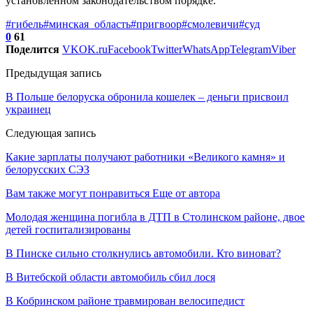
установленном законодательством порядке.
#гибель
#минская_область
#пригвоор
#смолевичи
#суд
0
61
Поделится
VK
OK.ru
Facebook
Twitter
WhatsApp
Telegram
Viber
Предыдущая запись
В Польше белоруска обронила кошелек – деньги присвоил
украинец
Следующая запись
Какие зарплаты получают работники «Великого камня» и
белорусских СЭЗ
Вам также могут понравиться
Еще от автора
Молодая женщина погибла в ДТП в Столинском районе, двое
детей госпитализированы
В Пинске сильно столкнулись автомобили. Кто виноват?
В Витебской области автомобиль сбил лося
В Кобринском районе травмирован велосипедист