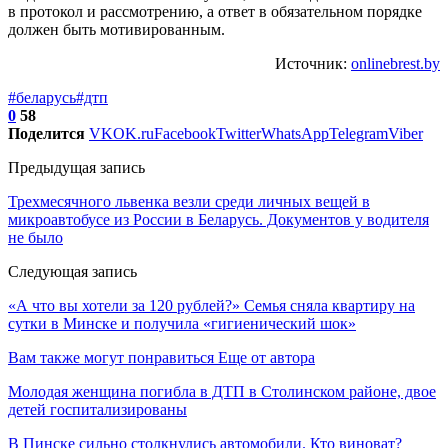
в протокол и рассмотрению, а ответ в обязательном порядке
должен быть мотивированным.
Источник:
onlinebrest.by
#беларусь
#дтп
0
58
Поделится
VK
OK.ru
Facebook
Twitter
WhatsApp
Telegram
Viber
Предыдущая запись
Трехмесячного львенка везли среди личных вещей в
микроавтобусе из России в Беларусь. Документов у водителя
не было
Следующая запись
«А что вы хотели за 120 рублей?» Семья сняла квартиру на
сутки в Минске и получила «гигиенический шок»
Вам также могут понравиться
Еще от автора
Молодая женщина погибла в ДТП в Столинском районе, двое
детей госпитализированы
В Пинске сильно столкнулись автомобили. Кто виноват?