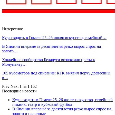
Интересное
Куда сходить в Гомеле 25–26 июля: искусство, семейный…
В Японии впервые за десятилетия резко вырос спрос на
золото…
Хоккейное сообщество Беларуси возложило цветы к
Монументу…
105 кубометров под списание: КГК выявил порчу древесины
в…
Prev
Next
1 из 1 162
Последние новости
Куда сходить в Гомеле 25–26 июля: искусство, семейный
пикник, театр и кубковый футбол
В Японии впервые за десятилетия резко вырос спрос на
золото и наличные