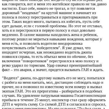
как говорится, вот и меня это житейское правило не так давно
настигло. Ехал себе, никого не трогал, и тут появляется
дорожный "неадекват" на крутой машине и начинает из
полосы в полосу перестраиваться и притормаживать при
этом. Таких видел много, пытаюсь их избегать, пусть себе
едет дальше, если с головой проблемы. Но этот не отставал,
хоть я и перестроился в первую полосу и ехал довольно
медленно. В салоне машины находились жена и ребенок,
поэтому решил не мериться навыками вождения, которые у
меня есть, и позволить водителю внедорожника
почувствовать себя "победителем". Я уже думал, что
инцидент исчерпан, как неожиданно водитель джипа
появился справа, то есть объехал меня по обочине, без
включения "поворотников" перестроился в мою полосу и
резко ударил по тормозам. Удар означал пренеприятнейший
факт – это авария, а значит, придется вызывать ГАИ и ждать.
"Водятел" джипа, по-другому назвать его не могу, попытался
с разбега на меня наехать, мол, дистанцию соблюдать надо и
прочее, но я позвонил по известному всем номеру и вызвал
экипаж ГАИ. Это их прерогатива – разбираться в подобных
случаях. На удивление патрульная машина Госавтоинспекции
прибыла в течение 25 минут, инспектор стал сразу оформлять
ДТП и чертить схему. Со схемой ДТП я согласился и спросил,
какие у меня перспективы. На что услышал: "Ты был сзади, а