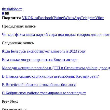
#tesla
#брест
0
66
Поделится
VK
OK.ru
Facebook
Twitter
WhatsApp
Telegram
Viber
Предыдущая запись
Четыре факта ввоза партий сыра под видом товаров для лично
Следующая запись
Куда Беларусь экспортирует алкоголь в 2023 году
Вам также могут понравиться
Еще от автора
Молодая женщина погибла в ДТП в Столинском районе, двое 
В Пинске сильно столкнулись автомобили. Кто виноват?
В Витебской области автомобиль сбил лося
В Кобринском районе травмирован велосипедист
Prev
Next
Оставьте ответ