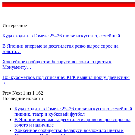
Интересное
Куда сходить в Гомеле 25–26 июля: искусство, семейный…
В Японии впервые за десятилетия резко вырос спрос на
золото…
Хоккейное сообщество Беларуси возложило цветы к
Монументу…
105 кубометров под списание: КГК выявил порчу древесины
в…
Prev
Next
1 из 1 162
Последние новости
Куда сходить в Гомеле 25–26 июля: искусство, семейный
пикник, театр и кубковый футбол
В Японии впервые за десятилетия резко вырос спрос на
золото и наличные
Хоккейное сообщество Беларуси возложило цветы к