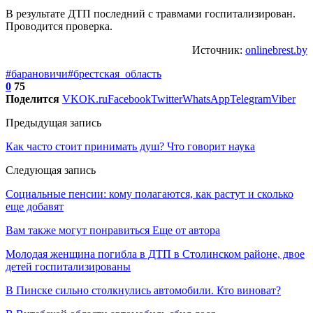
В результате ДТП последний с травмами госпитализирован.
Проводится проверка.
Источник:
onlinebrest.by
#барановичи
#брестская_область
0
75
Поделится
VK
OK.ru
Facebook
Twitter
WhatsApp
Telegram
Viber
Предыдущая запись
Как часто стоит принимать душ? Что говорит наука
Следующая запись
Социальные пенсии: кому полагаются, как растут и сколько
еще добавят
Вам также могут понравиться
Еще от автора
Молодая женщина погибла в ДТП в Столинском районе, двое
детей госпитализированы
В Пинске сильно столкнулись автомобили. Кто виноват?