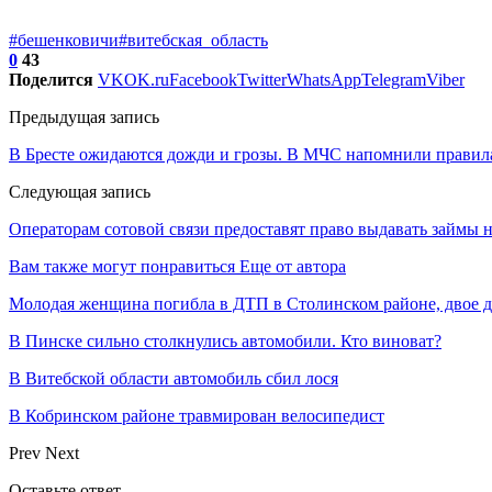
#бешенковичи
#витебская_область
0
43
Поделится
VK
OK.ru
Facebook
Twitter
WhatsApp
Telegram
Viber
Предыдущая запись
В Бресте ожидаются дожди и грозы. В МЧС напомнили правила
Следующая запись
Операторам сотовой связи предоставят право выдавать займы н
Вам также могут понравиться
Еще от автора
Молодая женщина погибла в ДТП в Столинском районе, двое 
В Пинске сильно столкнулись автомобили. Кто виноват?
В Витебской области автомобиль сбил лося
В Кобринском районе травмирован велосипедист
Prev
Next
Оставьте ответ