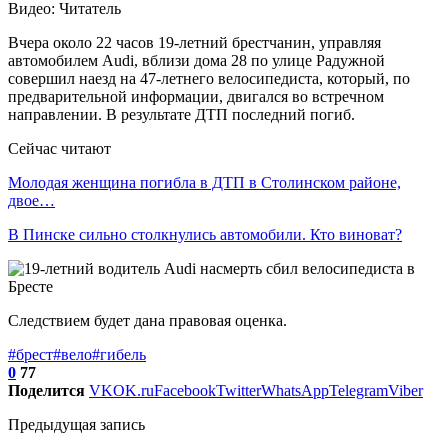
Видео: Читатель
Вчера около 22 часов 19-летний брестчанин, управляя
автомобилем Audi, вблизи дома 28 по улице Радужной
совершил наезд на 47-летнего велосипедиста, который, по
предварительной информации, двигался во встречном
направлении. В результате ДТП последний погиб.
Сейчас читают
Молодая женщина погибла в ДТП в Столинском районе,
двое…
В Пинске сильно столкнулись автомобили. Кто виноват?
Следствием будет дана правовая оценка.
#брест
#вело
#гибель
0
77
Поделится
VK
OK.ru
Facebook
Twitter
WhatsApp
Telegram
Viber
Предыдущая запись