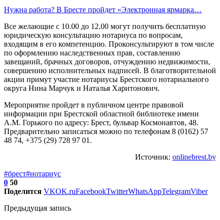
Нужна работа? В Бресте пройдет «Электронная ярмарка…
Все желающие с 10.00 до 12.00 могут получить бесплатную
юридическую консультацию нотариуса по вопросам,
входящим в его компетенцию. Проконсультируют в том числе
по оформлению наследственных прав, составлению
завещаний, брачных договоров, отчуждению недвижимости,
совершению исполнительных надписей. В благотворительной
акции примут участие нотариусы Брестского нотариального
округа Нина Марчук и Наталья Харитонович.
Мероприятие пройдет в публичном центре правовой
информации при Брестской областной библиотеке имени
А.М. Горького по адресу: Брест, бульвар Космонавтов, 48.
Предварительно записаться можно по телефонам 8 (0162) 57
48 74, +375 (29) 728 97 01.
Источник:
onlinebrest.by
#брест
#нотариус
0
50
Поделится
VK
OK.ru
Facebook
Twitter
WhatsApp
Telegram
Viber
Предыдущая запись