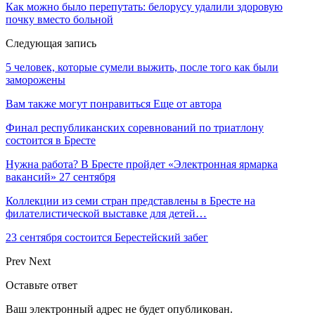
Как можно было перепутать: белорусу удалили здоровую
почку вместо больной
Следующая запись
5 человек, которые сумели выжить, после того как были
заморожены
Вам также могут понравиться
Еще от автора
Финал республиканских соревнований по триатлону
состоится в Бресте
Нужна работа? В Бресте пройдет «Электронная ярмарка
вакансий» 27 сентября
Коллекции из семи стран представлены в Бресте на
филателистической выставке для детей…
23 сентября состоится Берестейский забег
Prev
Next
Оставьте ответ
Ваш электронный адрес не будет опубликован.