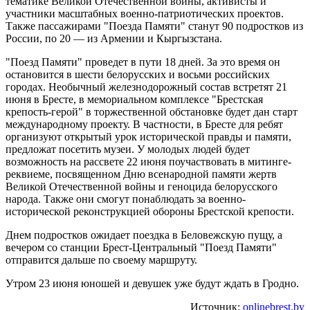
тематике Великой Отечественной войны, активисты и
участники масштабных военно-патриотических проектов.
Также пассажирами "Поезда Памяти" станут 90 подростков из
России, по 20 — из Армении и Кыргызстана.
"Поезд Памяти" проведет в пути 18 дней. За это время он
остановится в шести белорусских и восьми российских
городах. Необычный железнодорожный состав встретят 21
июня в Бресте, в мемориальном комплексе "Брестская
крепость-герой" в торжественной обстановке будет дан старт
международному проекту. В частности, в Бресте для ребят
организуют открытый урок исторической правды и памяти,
предложат посетить музеи. У молодых людей будет
возможность на рассвете 22 июня поучаствовать в митинге-
реквиеме, посвященном Дню всенародной памяти жертв
Великой Отечественной войны и геноцида белорусского
народа. Также они смогут понаблюдать за военно-
исторической реконструкцией обороны Брестской крепости.
Днем подростков ожидает поездка в Беловежскую пущу, а
вечером со станции Брест-Центральный "Поезд Памяти"
отправится дальше по своему маршруту.
Утром 23 июня юношей и девушек уже будут ждать в Гродно.
Источник:
onlinebrest.by