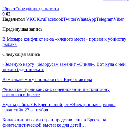
#брест
#поезд
#поезд_памяти
0
62
Поделится
VK
OK.ru
Facebook
Twitter
WhatsApp
Telegram
Viber
Предыдущая запись
В Мозыре конфликт из-за «клевого места» привел к убийству
рыбака
Следующая запись
«Зелёную карту» белорусам заменит «Синяя». Вот куда с ней
можно будет поехать
Вам также могут понравиться
Еще от автора
Финал республиканских соревнований по триатлону
состоится в Бресте
Нужна работа? В Бресте пройдет «Электронная ярмарка
вакансий» 27 сентября
Коллекции из семи стран представлены в Бресте на
филателистической выставке для детей…