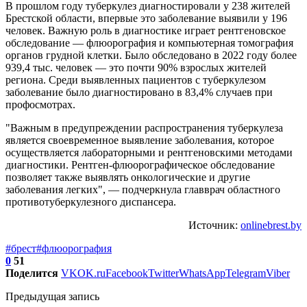
В прошлом году туберкулез диагностировали у 238 жителей
Брестской области, впервые это заболевание выявили у 196
человек. Важную роль в диагностике играет рентгеновское
обследование — флюорография и компьютерная томография
органов грудной клетки. Было обследовано в 2022 году более
939,4 тыс. человек — это почти 90% взрослых жителей
региона. Среди выявленных пациентов с туберкулезом
заболевание было диагностировано в 83,4% случаев при
профосмотрах.
"Важным в предупреждении распространения туберкулеза
является своевременное выявление заболевания, которое
осуществляется лабораторными и рентгеновскими методами
диагностики. Рентген-флюорографическое обследование
позволяет также выявлять онкологические и другие
заболевания легких", — подчеркнула главврач областного
противотуберкулезного диспансера.
Источник:
onlinebrest.by
#брест
#флюорография
0
51
Поделится
VK
OK.ru
Facebook
Twitter
WhatsApp
Telegram
Viber
Предыдущая запись