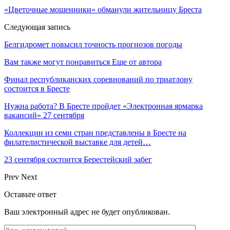
«Цветочные мошенники» обманули жительницу Бреста
Следующая запись
Белгидромет повысил точность прогнозов погоды
Вам также могут понравиться
Еще от автора
Финал республиканских соревнований по триатлону
состоится в Бресте
Нужна работа? В Бресте пройдет «Электронная ярмарка
вакансий» 27 сентября
Коллекции из семи стран представлены в Бресте на
филателистической выставке для детей…
23 сентября состоится Берестейский забег
Prev
Next
Оставьте ответ
Ваш электронный адрес не будет опубликован.