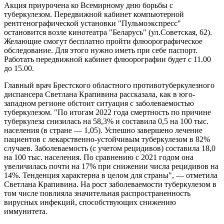
Акция приурочена ко Всемирному дню борьбы с
туберкулезом. Передвижной кабинет компьютерной
рентгенографической установки "Пульмоэкспресс"
остановится возле кинотеатра "Беларусь" (ул.Советская, 62).
Желающие смогут бесплатно пройти флюорографическое
обследование. Для этого нужно иметь при себе паспорт.
Работать передвижной кабинет флюорографии будет с 11.00
до 15.00.
Главный врач Брестского областного противотуберкулезного
диспансера Светлана Крапивина рассказала, как в юго-
западном регионе обстоит ситуация с заболеваемостью
туберкулезом. "По итогам 2022 года смертность по причине
туберкулеза снизилась на 58,3% и составила 0,5 на 100 тыс.
населения (в стране — 1,05). Успешно завершено лечение
пациентов с лекарственно-устойчивым туберкулезом в 82%
случаев. Заболеваемость (с учетом рецидивов) составила 18,0
на 100 тыс. населения. По сравнению с 2021 годом она
увеличилась почти на 17% при снижении числа рецидивов на
14%. Тенденция характерна в целом для страны", — отметила
Светлана Крапивина. На рост заболеваемости туберкулезом в
том числе повлияла значительная распространенность
вирусных инфекций, способствующих снижению
иммунитета.