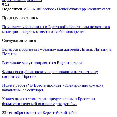
0
52
Поделится
VK
OK.ru
Facebook
Twitter
WhatsApp
Telegram
Viber
Предыдущая запись
Похититель бензопилы в Брестской области сам позвонил в
милицию, надеясь отвести от себя подозрение
Следующая запись
Беларусь продлевает «безвиз» для жителей Литвы, Латвии и
Польши
Вам также могут понравиться
Еще от автора
Финал республиканских соревнований по триатлону
состоится в Бресте
Нужна работа? В Бресте пройдет «Электронная ярмарка
вакансий» 27 сентября
Коллекции из семи стран представлены в Бресте на
филателистической выставке для детей…
23 сентября состоится Берестейский забег