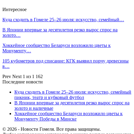
Интересное
Куда сходить в Гомеле 25–26 июля: искусство, семейный…
В Японии впервые за десятилетия резко вырос спрос на
золото…
Хоккейное сообщество Беларуси возложило цветы к
Монументу…
105 кубометров под списание: КГК выявил порчу древесины
в…
Prev
Next
1 из 1 162
Последние новости
Куда сходить в Гомеле 25–26 июля: искусство, семейный
пикник, театр и кубковый футбол
В Японии впервые за десятилетия резко вырос спрос на
золото и наличные
Хоккейное сообщество Беларуси возложило цветы к
Монументу Победы в Минске
© 2026 - Новости Гомеля. Все права защищены.