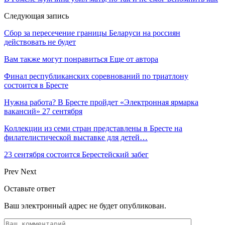
Следующая запись
Сбор за пересечение границы Беларуси на россиян
действовать не будет
Вам также могут понравиться
Еще от автора
Финал республиканских соревнований по триатлону
состоится в Бресте
Нужна работа? В Бресте пройдет «Электронная ярмарка
вакансий» 27 сентября
Коллекции из семи стран представлены в Бресте на
филателистической выставке для детей…
23 сентября состоится Берестейский забег
Prev
Next
Оставьте ответ
Ваш электронный адрес не будет опубликован.