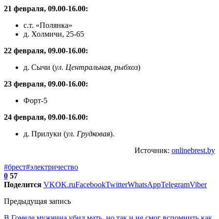
21 февраля, 09.00-16.00:
с.т. «Полянка»
д. Холмичи, 25-65
22 февраля, 09.00-16.00:
д. Сычи (
ул. Центральная, рыбхоз
)
23 февраля, 09.00-16.00:
Форт-5
24 февраля, 09.00-16.00:
д. Прилуки (
ул. Грудковая
).
Источник:
onlinebrest.by
#брест
#электричество
0
57
Поделится
VK
OK.ru
Facebook
Twitter
WhatsApp
Telegram
Viber
Предыдущая запись
В Гомеле мужчина убил мать, но так и не смог вспомнить как