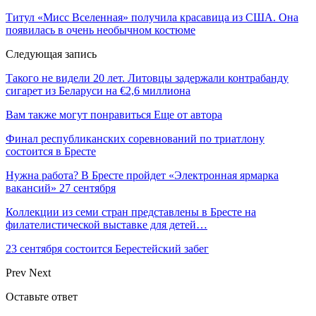
Титул «Мисс Вселенная» получила красавица из США. Она
появилась в очень необычном костюме
Следующая запись
Такого не видели 20 лет. Литовцы задержали контрабанду
сигарет из Беларуси на €2,6 миллиона
Вам также могут понравиться
Еще от автора
Финал республиканских соревнований по триатлону
состоится в Бресте
Нужна работа? В Бресте пройдет «Электронная ярмарка
вакансий» 27 сентября
Коллекции из семи стран представлены в Бресте на
филателистической выставке для детей…
23 сентября состоится Берестейский забег
Prev
Next
Оставьте ответ