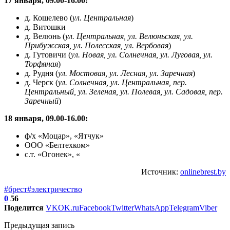
17 января, 09.00-16.00:
д. Кошелево (
ул. Центральная
)
д. Витошки
д. Велюнь (
ул. Центральная, ул. Велюньская, ул.
Прибужская, ул. Полесская, ул. Вербовая
)
д. Гутовичи (
ул. Новая, ул. Солнечная, ул. Луговая, ул.
Торфяная
)
д. Рудня (
ул. Мостовая, ул. Лесная, ул. Заречная
)
д. Черск (
ул. Солнечная, ул. Центральная, пер.
Центральный, ул. Зеленая, ул. Полевая, ул. Садовая, пер.
Заречный
)
18 января, 09.00-16.00:
ф/х «Моцар», «Ятчук»
ООО «Белтехком»
с.т. «Огонек», «
Источник:
onlinebrest.by
#брест
#электричество
0
56
Поделится
VK
OK.ru
Facebook
Twitter
WhatsApp
Telegram
Viber
Предыдущая запись