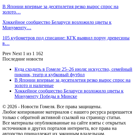
В Японии впервые за десятилетия резко вырос спрос на
золото…
Хоккейное сообщество Беларуси возложило цветы к
Монументу…
105 кубометров под списание: КГК выявил порчу древесины
в…
Prev
Next
1 из 1 162
Последние новости
Куда сходить в Гомеле 25–26 июля: искусство, семейный
пикник, театр и кубковый футбол
В Японии впервые за десятилетия резко вырос спрос на
золото и наличные
Хоккейное сообщество Беларуси возложило цветы к
Монументу Победы в Минске
© 2026 - Новости Гомеля. Все права защищены.
Любое копирование материалов с нашего ресурса разрешается
только с обратной активной ссылкой на страницу статьи.
Все материалы опубликованные на сайте взяты с открытых
источников и других порталов интернета, все права на
авторство принадлежат их законным владельцам.