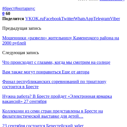
#брест
#нотариус
0
60
Поделится
VK
OK.ru
Facebook
Twitter
WhatsApp
Telegram
Viber
Предыдущая запись
Мошенники «развели» жительницу Каменецкого района на
2000 рублей
Следующая запись
Что происходит с глазами, когда мы смотрим на солнце
Вам также могут понравиться
Еще от автора
Финал республиканских соревнований по триатлону
состоится в Бресте
Нужна работа? В Бресте пройдет «Электронная ярмарка
вакансий» 27 сентября
Коллекции из семи стран представлены в Бресте на
филателистической выставке для детей…
23 сентября состоится Берестейский забег