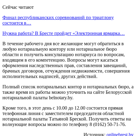
Сейчас читают
Финал республиканских соревнований по триатлону
состоится в…
Нужна работа? В Бресте пройдет «Электронная ярмарка…
В течение рабочего дня все желающие могут обратиться в
любую нотариальную контору или нотариальное бюро
области и получить консультацию нотариуса по вопросам,
входящим в его компетенцию. Вопросы могут касаться
оформления наследственных прав, составления завещаний,
брачных договоров, отчуждения недвижимости, совершения
исполнительных надписей, других действий.
Полный список нотариальных контор и нотариальных бюро, а
также время их работы можно уточнить на сайте Белорусской
нотариальной палаты belnotary.by.
Кроме того, в этот день с 10.00 до 12.00 состоится прямая
телефонная линия с заместителем председателя областной
нотариальной палаты Татьяной Бреской. Получить ответы на
волнующие вопросы можно по телефону 8 (0162) 50-71-76.
Источник:
onlinebrest.by