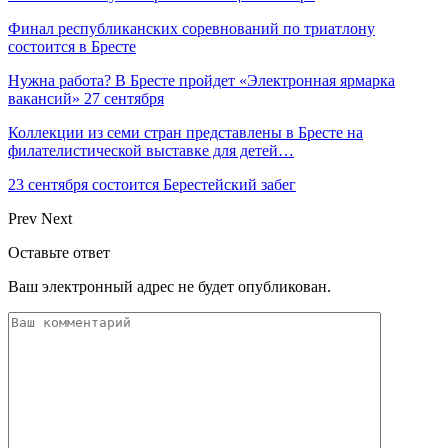
Финал республиканских соревнований по триатлону
состоится в Бресте
Нужна работа? В Бресте пройдет «Электронная ярмарка
вакансий» 27 сентября
Коллекции из семи стран представлены в Бресте на
филателистической выставке для детей…
23 сентября состоится Берестейский забег
Prev
Next
Оставьте ответ
Ваш электронный адрес не будет опубликован.