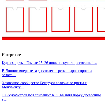
Интересное
Куда сходить в Гомеле 25–26 июля: искусство, семейный…
В Японии впервые за десятилетия резко вырос спрос на
золото…
Хоккейное сообщество Беларуси возложило цветы к
Монументу…
105 кубометров под списание: КГК выявил порчу древесины
в…