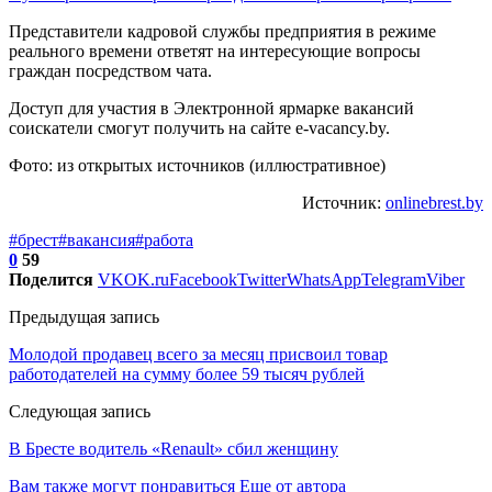
Представители кадровой службы предприятия в режиме
реального времени ответят на интересующие вопросы
граждан посредством чата.
Доступ для участия в Электронной ярмарке вакансий
соискатели смогут получить на сайте e-vacancy.by.
Фото: из открытых источников (иллюстративное)
Источник:
onlinebrest.by
#брест
#вакансия
#работа
0
59
Поделится
VK
OK.ru
Facebook
Twitter
WhatsApp
Telegram
Viber
Предыдущая запись
Молодой продавец всего за месяц присвоил товар
работодателей на сумму более 59 тысяч рублей
Следующая запись
В Бресте водитель «Renault» сбил женщину
Вам также могут понравиться
Еще от автора